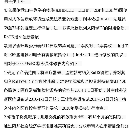
明至少十年 ；
4. 如果附录III中列举的物质(如HBCDD、DEHP、BBP和DBP等)因使
用对人体健康或环境造成无法承受的危害，则将依据REACH法规第
69至72条的规定进行评估，进一步将此物质列入附录IV的限用物质。
RoHS指令创新发展
欧洲议会环境委员会6月2日以55票同意、1票反对、2票弃权，通过了
对《欧盟电器和电子有害物质指令》（RoHS2.0）进行修改的决议，
相对于2002/95/EC指令具体修改内容如下：
1.确定了产品范围，将医疗器械、监控器材纳入RoHS管控，并对其
归入RoHS提出了阶段性步骤，对医疗器械和监控器材特别增加了20
条豁免；医疗器械和监控设备的管控从2014-1-1日开始，其中体外诊
断医疗设备从2016-1-1日开始；工业监控设备从2017-1-1日开始；植
入体内的医疗设备暂不作要求，2020年委员会进行审查。
2.修改了豁免程序，规定豁免的有效期为4年，有18个月的宽限期。
通过附加社会经济学标准批准某项豁免，要求申请人在申请豁免前分