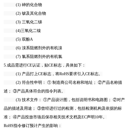
(1) 砷的化合物
(2) 铍及其化合物
(3) 三氧化二锑
(4)三氧化二镍
(5) 双酚A
(6) 溴系阻燃剂外的有机溴
(7) 氯系阻燃剂外的有机氯
5.成品需进行CE认证，贴CE标志，具体如下：
(1) 产品打上CE标志，将RoHS要求引入CE标志。
(2) 符合性申明： ① 制造商公司名称和地址； ②产品名称描
述； ③产品具体符合的指令列表。
(3) 技术文件： ①产品设计图，包括说明书和电路图； ②对产
品的描述及用途； ③曾经进行过的检测，包括检测机构及依据的标
准； ④产品投放市场后保存相关技术文档及EC声明10年。
RoHS指令修订预计产生的影响：