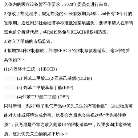
入体内的医疗设备暂不作要求，2020年委员会进行审查。
2.修改了豁免程序，规定豁免的zui长有效期为4年，zui长有18个月的
宽限期。通过附加社会经济学标准批准某项豁免，要求申请人在申请
豁免前分析替代品，将RoHS豁免与REACH授权相适应。
3.建立了明确的市场监管。
4.拟增加4种限制物质，并与REACH的限制条款相适应。这4种物质
具体如下：
(1)六溴环十二烷 （HBCCD）
(2) 邻苯二甲酸二(2-乙基己基)酯(DEHP)
(3) 邻苯二甲酸苯基丁酯(BBP)
(4)邻苯二甲酸二丁酯 (DBP)
同时新增一系列“电子电气产品中优先关注的有害物质"；这些物质可
能对人体或环境造成危害。执委会之后也会审视这些“优先关注物
质"，及考虑是否将之放入附录III的限制清单中，以逐步淘汰这些物
质。这批优先关注物质如下所示：