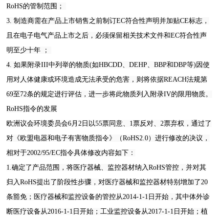
RoHS的管制范围；
3. 制造商需在产品上市销售之前制订EC符合性声明并加贴CE标志，
且在电子电气产品上市之后，必须保留相关技术文件和EC符合性声
明至少十年 ；
4. 如果附录III中列举的物质(如HBCDD、DEHP、BBP和DBP等)因使
用对人体健康或环境造成无法承受的危害，则将依据REACH法规第
69至72条的规定进行评估，进一步将此物质列入附录IV的限用物质。
RoHS指令的发展
欧洲议会环境委员会6月2日以55票同意、1票反对、2票弃权，通过了
对《欧盟电器和电子有害物质指令》（RoHS2.0）进行修改的决议，
相对于2002/95/EC指令具体修改内容如下：
1.确定了产品范围，将医疗器械、监控器材纳入RoHS管控，并对其
归入RoHS提出了阶段性步骤，对医疗器械和监控器材特别增加了20
条豁免；医疗器械和监控设备的管控从2014-1-1日开始，其中体外诊
断医疗设备从2016-1-1日开始；工业监控设备从2017-1-1日开始；植