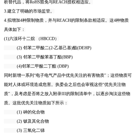
析替代品，将RoHS豁免与REACH授权相适应。
3.建立了明确的市场监管。
4.拟增加4种限制物质，并与REACH的限制条款相适应。这4种物质
具体如下：
(1)六溴环十二烷 （HBCCD）
(2) 邻苯二甲酸二(2-乙基己基)酯(DEHP)
(3) 邻苯二甲酸苯基丁酯(BBP)
(4)邻苯二甲酸二丁酯 (DBP)
同时新增一系列“电子电气产品中优先关注的有害物质"；这些物质可
能对人体或环境造成危害。执委会之后也会审视这些“优先关注物
质"，及考虑是否将之放入附录III的限制清单中，以逐步淘汰这些物
质。这批优先关注物质如下所示：
(1) 砷的化合物
(2) 铍及其化合物
(3) 三氧化二锑