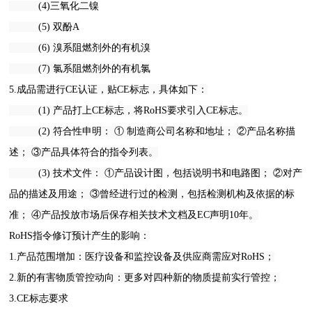
(4)三氧化二镍
(5) 双酚A
(6) 溴系阻燃剂外的有机溴
(7) 氯系阻燃剂外的有机氯
5.成品需进行CE认证，贴CE标志，具体如下：
(1) 产品打上CE标志，将RoHS要求引入CE标志。
(2) 符合性申明： ① 制造商公司名称和地址； ②产品名称描
述； ③产品具体符合的指令列表。
(3) 技术文件： ①产品设计图，包括说明书和电路图； ②对产
品的描述及用途； ③曾经进行过的检测，包括检测机构及依据的标
准； ④产品投放市场后保存相关技术文档及EC声明10年。
RoHS指令修订预计产生的影响：
1.产品范围增加：医疗设备和监控设备及供应商需应对RoHS；
2.新的有害物质管控动向：更多对四种新的物质提前实行管控；
3.CE标志要求