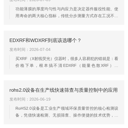
统磁测、涡流测厚设备受空间限制无法深入内腔，开孔检
测会破坏油缸结构完整性，抽样拆解检测存在滞后性与破
功能薄膜的厚度均匀性与内应力是决定器件服役性能、使
坏性，集成内窥镜探头的镀层测试仪可实现非侵入式原位
用寿命的两大核心指标，传统分步测量方式存在工况不一
检测。探头集成技术分为结构集成、信号...
致、定位偏差、效率低下等问题。曲率半径法依托膜厚分
析仪实现薄膜应力与厚度的同步检测，是精密薄膜制程质
量管控的高效技术手段。薄膜沉积过程中，晶格失配、热
EDXRF和WDXRF到底该选哪个？
膨胀差异、工艺参数波动会引发内部残余应力，应力累积
发布时间：2026-07-04
易造成薄膜翘曲、开裂、脱落；而厚度偏差会改变薄膜光
电、力学性能。分步检测时样品需多次装卸定位，引入二
买XRF（X射线荧光）仪器时，很多人容易犯的错就是：看
次装夹误差，无法反映同一位置的真实厚度-应力关联关
价格下单，根本搞不清EDXRF（能量色散XRF）和
系，同步测量可规避该缺陷。曲率...
WDXRF（波长色散XRF）的区别。结果钱花了不少，检测
结果却不尽如人意。就拿我们矿粉成分检测来说吧。煤烧
完后的煤灰，要测二氧化硅（SiO₂）、氧化铝（Al₂O₃）、
rohs2.0设备在生产线快速筛查与质量控制中的应用
氧化铁（Fe₂O₃）、氧化钙（CaO）、氧化镁（MgO）这
发布时间：2026-06-19
些氧化物含量。以前用传统化学法，光是溶样就要折腾大
半天。现在好了，XRF分分钟出结果。但你要是选错了仪
RoHS2.0设备是工业生产领域环保质量管控的核心检测设
器，钱花了不说，数据准不准才是真要命。两种技术到
备，凭借快速检测、无损筛查、操作便捷的技术优势，广
底...
泛应用于生产线来料检验、制程管控、成品抽检等环节，