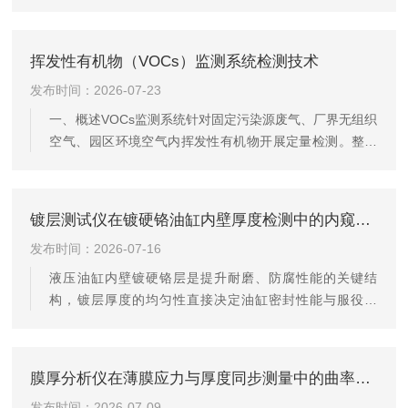
挥发性有机物（VOCs）监测系统检测技术
发布时间：2026-07-23
一、概述VOCs监测系统针对固定污染源废气、厂界无组织
空气、园区环境空气内挥发性有机物开展定量检测。整套
系统融合烟气采样、预处理、分析检测、数据采集传输模
块，依托不同核心检测技术实现24小时连续在线监测。不
同检测原理在检出限、适用工况、运维成本、合规性上差
镀层测试仪在镀硬铬油缸内壁厚度检测中的内窥镜探头集成技术
异明显，企业可依据排放标准、工况条件、监管要求选
发布时间：2026-07-16
型。二、主流核心检测技术分类解析1.气相色谱-氢火焰离
子化法（GC-FID）检测原理：样品气体经色谱柱组分分离
液压油缸内壁镀硬铬层是提升耐磨、防腐性能的关键结
后，进入氢火焰离子化检测器；有机物在氢气火焰中电离
构，镀层厚度的均匀性直接决定油缸密封性能与服役寿
产生离子流，通过...
命。油缸深孔内壁属于封闭隐蔽空间，传统外置式镀层测
试仪无法直达检测区域，内窥镜探头集成技术为该场景提
供了精准高效的内置检测方案。镀硬铬油缸具有长径比
膜厚分析仪在薄膜应力与厚度同步测量中的曲率半径法应用
大、内壁封闭、表面曲面凹陷、工况油污残留等特点，传
发布时间：2026-07-09