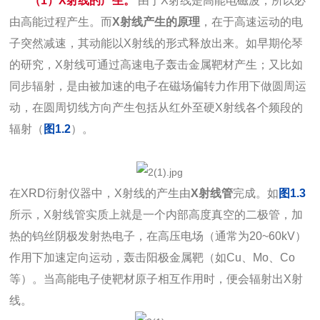
（1）X射线的产生。
由于X射线是高能电磁波，所以必
由高能过程产生。而
X射线产生的原理
，在于高速运动的电
子突然减速，其动能以X射线的形式释放出来。如早期伦琴
的研究，X射线可通过高速电子轰击金属靶材产生；又比如
同步辐射，是由被加速的电子在磁场偏转力作用下做圆周运
动，在圆周切线方向产生包括从红外至硬X射线各个频段的
辐射（
图1.2
）。
在XRD衍射仪器中，X射线的产生由
X射线管
完成。如
图1.3
所示，X射线管实质上就是一个内部高度真空的二极管，加
热的钨丝阴极发射热电子，在高压电场（通常为20~60kV）
作用下加速定向运动，轰击阳极金属靶（如Cu、Mo、Co
等）。当高能电子使靶材原子相互作用时，便会辐射出X射
线。