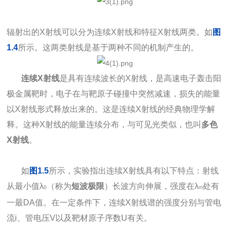
辐射出的X射线可以分为连续X射线和特征X射线两类。如
图
1.4
所示。这两类射线是基于两种不同的机制产生的。
连续X射线
是具有连续波长的X射线，是高速电子轰击阳
极金属靶时，电子在与靶原子碰撞中突然减速，损失的能量
以X射线形式释放出来的。这是连续X射线的经典物理学解
释。这种X射线的能量连续分布，与可见光类似，也叫
多色
X射线
。
如
图1.5
所示，实验指出连续X射线具有以下特点：射线
从最小值λ
（称为
短波极限
）长波方向伸展，强度在λ
处有
0
m
一最DA值。在一定条件下，连续X射线谱的强度分别与管电
流i、管电压V以及靶材原子序数U有关。