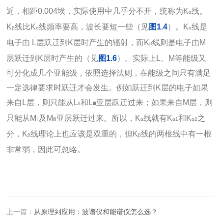
近，相距0.004埃，实际使用中几乎分不开，统称为K
线。
α
K
线比K
线频率要高，波长要短一些（见
图1.4
）。K
线是
β
α
α
电子由 L层跃迁到K层时产生的辐射，而K
线则是电子由M
β
层跃迁到K层时产生的（见
图1.6
）。实际上L、M等能级又
可分化成几个亚能级，依照选择法则，在能级之间只有满足
一定选律要求时跃迁才会发生。例如跃迁到K层的电子如果
来自L层，则只能从L
和L
亚层跃迁过来；如果来自M层，则
Ⅱ
Ⅲ
只能从M
及M
亚层跃迁过来。所以，K
线就有K
和K
之
Ⅱ
Ⅲ
α
α1
α2
分，K
线理论上也应该是双重的，但K
线的两根线中有一根
β
β
非常弱，因此可忽略。
上一篇：
从原理到应用：波谱仪和能谱仪怎么选？