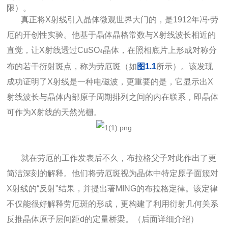
限）。
真正将X射线引入晶体微观世界大门的，是1912年冯
·
劳
厄的开创性实验。他基于晶体晶格常数与X射线波长相近的
直觉，让X射线透过CuSO
晶体，在照相底片上形成对称分
4
布的若干衍射斑点，称为劳厄斑（如
图1.1
所示）。该发现
成功证明了X射线是一种电磁波，更重要的是，它显示出X
射线波长与晶体内部原子周期排列之间的内在联系，即晶体
可作为X射线的天然光栅。
就在劳厄的工作发表后不久，布拉格父子对此作出了更
简洁深刻的解释。他们将劳厄斑视为晶体中特定原子面簇对
X射线的“反射"结果，并提出著MING的布拉格定律。该定律
不仅能很好解释劳厄斑的形成，更构建了利用衍射几何关系
反推晶体原子层间距d的定量桥梁。（后面详细介绍）