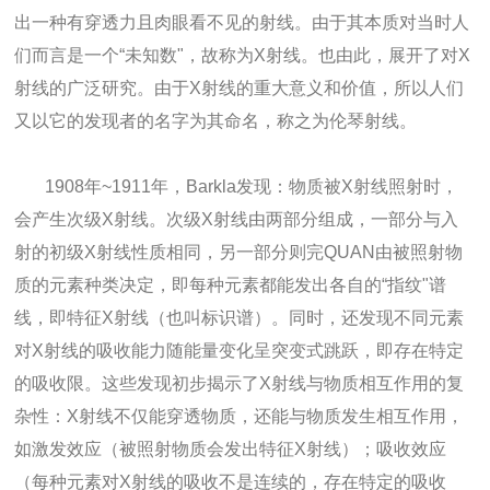
出一种有穿透力且肉眼看不见的射线。由于其本质对当时人
们而言是一个“未知数"，故称为X射线。也由此，展开了对X
射线的广泛研究。由于X射线的重大意义和价值，所以人们
又以它的发现者的名字为其命名，称之为伦琴射线。
1908年~1911年，Barkla发现：物质被X射线照射时，
会产生次级X射线。次级X射线由两部分组成，一部分与入
射的初级X射线性质相同，另一部分则完QUAN由被照射物
质的元素种类决定，即每种元素都能发出各自的“指纹"谱
线，即特征X射线（也叫标识谱）。同时，还发现不同元素
对X射线的吸收能力随能量变化呈突变式跳跃，即存在特定
的吸收限。这些发现初步揭示了X射线与物质相互作用的复
杂性：X射线不仅能穿透物质，还能与物质发生相互作用，
如激发效应（被照射物质会发出特征X射线）；吸收效应
（每种元素对X射线的吸收不是连续的，存在特
定的吸收