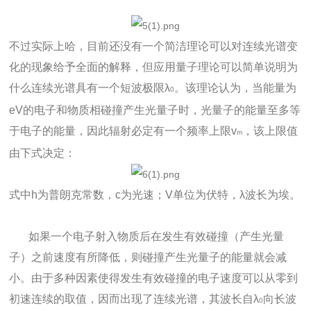
不过实际上哈，目前还没有一个简洁理论可以对连续光谱变
化的现象给予全面的解释，但应用量子理论可以简单说明为
什么连续光谱具有一个短波极限λ
。该理论认为，当能量为
0
eV的电子和物质相碰撞产生光量子时，光量子的能量至多等
于电子的能量，因此辐射必定有一个频率上限v
，该上限值
m
由下式决定：
式中h为普朗克常数，c为光速；V单位为伏特，λ波长为埃。
如果一个电子射入物质后在发生有效碰撞（产生光量
子）之前速度有所降低，则碰撞产生光量子的能量就会减
小。由于多种因素使得发生有效碰撞的电子速度可以从零到
初速连续的取值，因而出现了连续光谱，其波长自λ
向长波
0