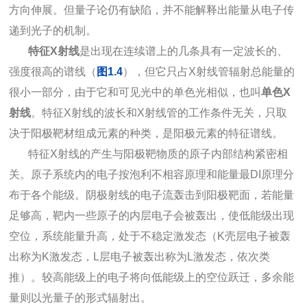
方向伸展。但量子论仍有缺陷，并不能解释出能量从电子传
递到光子的机制。
特征X射线
是出现在连续谱上的几条具有一定波长的、
强度很高的谱线（
图1.4
），但它只占X射线管辐射总能量的
很小一部分，由于它和可见光中的单色光相似，也叫
单色X
射线
。特征X射线的波长和X射线管的工作条件无关，只取
决于阳极靶材组成元素的种类，是阳极元素的特征谱线。
特征X射线的产生与阳极靶物质的原子内部结构紧密相
关。原子系统内的电子按泡利不相容原理和能量最DI原理分
布于各个能级。阴极射线的电子流轰击到阳极靶面，若能量
足够高，靶内一些原子的内层电子会被轰出，使低能级出现
空位，系统能量升高，处于不稳定激发态（K壳层电子被轰
出称为K激发态，L层电子被轰出称为L激发态，依次类
推）。较高能级上的电子将向低能级上的空位跃迁，多余能
量则以光量子的形式辐射出。