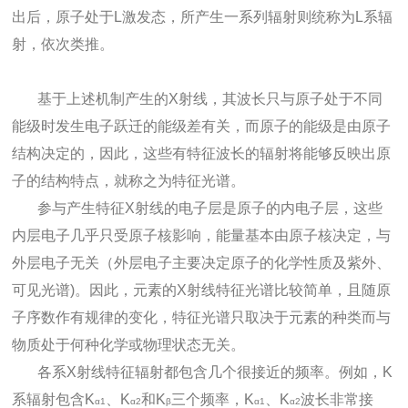
出后，原子处于L激发态，所产生一系列辐射则统称为L系辐
射，依次类推。
基于上述机制产生的X射线，其波长只与原子处于不同
能级时发生电子跃迁的能级差有关，而原子的能级是由原子
结构决定的，因此，这些有特征波长的辐射将能够反映出原
子的结构特点，就称之为特征光谱。
参与产生特征X射线的电子层是原子的内电子层，这些
内层电子几乎只受原子核影响，能量基本由原子核决定，与
外层电子无关（外层电子主要决定原子的化学性质及紫外、
可见光谱)。因此，元素的X射线特征光谱比较简单，且随原
子序数作有规律的变化，特征光谱只取决于元素的种类而与
物质处于何种化学或物理状态无关。
各系X射线特征辐射都包含几个很接近的频率。例如，K
系辐射包含K
、K
和K
三个频率，K
、K
波长非常接
α1
α2
β
α1
α2