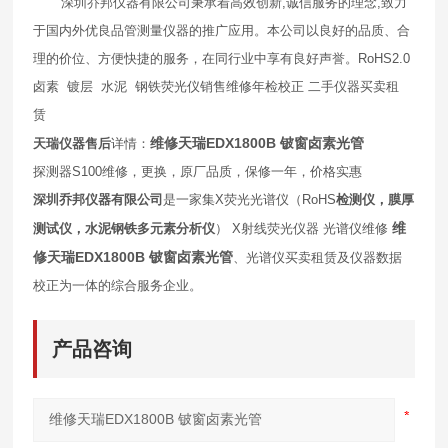
深圳乔邦仪器有限公司秉承着高效创新
,
诚信服务的理念
,
致力
于国内外优良品管测量仪器的推广应用。本公司以良好的品质、合
理的价位、方便快捷的服务，在同行业中享有良好声誉。RoHS2.0
卤素 镀层 水泥 钢铁荧光仪销售维修年检校正 二手仪器买卖租
赁
维修天瑞EDX1800B 铍窗卤素光管
天瑞仪器售后
详情：
探测器
S100
维修，更换，原厂品质，保修一年，价格实惠
深圳乔邦仪器有限公司
是一家集
X
荧光光谱仪（
RoHS
检测仪，膜厚
维
测试仪，水泥钢铁多元素分析仪
）
X
射线荧光仪器
光谱仪维修
修天瑞EDX1800B 铍窗卤素光管
、光谱仪买卖租赁及仪器数据
校正为一体的综合服务企业。
产品咨询