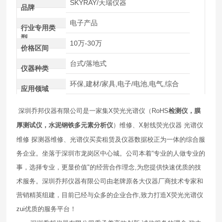
SKYRAY/天瑞仪器
品牌
电子产品
行业专用类
型
10万-30万
价格区间
台式/落地式
仪器种类
环保,建材/家具,电子/电池,电气,综合
应用领域
深圳乔邦仪器有限公司是一家集
X
荧光光谱仪（
RoHS
检测仪，膜
厚测试仪，水泥钢铁多元素分析仪
）维修、
X
射线荧光仪器
光谱仪
维修
探测器维修
、光谱仪买卖租赁及仪器数据校正为一体的综合服
务企业。坐落于深圳市龙岗区中心城。公司本着
“
专业的人做专业的
事，选择专业，更显价值
"
的经营合作理念
,
为您提供快速优质的技
术服务。深圳乔邦仪器有限公司由老牌原各大仪器厂商技术专家和
营销精英组建，目前已经与众多的企业合作
,
致力打造
X
荧光光谱仪
zui
优质的服务平台！