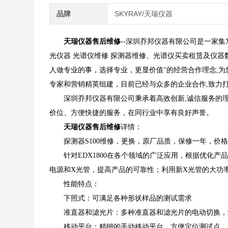
品牌
SKYRAY/天瑞仪器
天瑞仪器售后维修
--深圳乔邦仪器有限公司是一家集
光仪器 光谱仪维修 探测器维修、光谱仪买卖租赁及仪
人做专业的事，选择专业，更显价值"的经营合作理念,
专家和营销精英组建，目前已经与众多的企业合作,致力
深圳乔邦仪器有限公司秉承着高效创新,诚信服务的理
价位、方便快捷的服务，在同行业中享有良好声誉。
天瑞仪器售后维修
详情：
探测器S100维修，更换，原厂品质，保修一年，价
针对EDX1800在各个领域的广泛应用，根据优化产品
电源和X光管，提高产品的可靠性；利用新X光管的大功
性能特点：
下照式：可满足各种形状样品的测试需求
准直器和滤光片：多种准直器和滤光片的电动切换，
移动平台：精细的手动移动平台，方便定位测试点