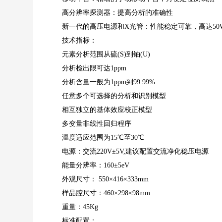
高分辨率探测器：提高分析的准确性
新一代的高压电源和X光管：性能稳定可靠，高达50
技术指标：
元素分析范围从硫(S)到铀(U)
分析检出限可达1ppm
分析含量一般为1ppm到99.99%
任意多个可选择的分析和识别模型
相互独立的基体效应校正模型
多变量非线性回归程序
温度适应范围为15℃至30℃
电源：交流220V±5V,建议配置交流净化稳压电源
能量分辨率：160±5eV
外观尺寸： 550×416×333mm
样品腔尺寸：460×298×98mm
重量：45Kg
标准配置：