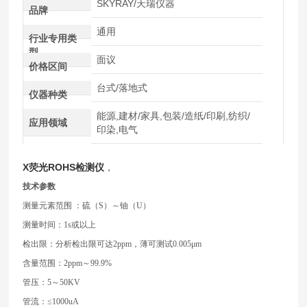
SKYRAY/天瑞仪器
品牌
通用
行业专用类
型
面议
价格区间
台式/落地式
仪器种类
能源,建材/家具,包装/造纸/印刷,纺织/
应用领域
印染,电气
X荧光ROHS检测仪
，
技术参数
测量元素范围 ：硫（S）～铀（U）
测量时间：1s或以上
检出限：分析检出限可达2ppm，薄可测试0.005μm
含量范围：2ppm～99.9%
管压：5～50KV
管流：≤1000uA