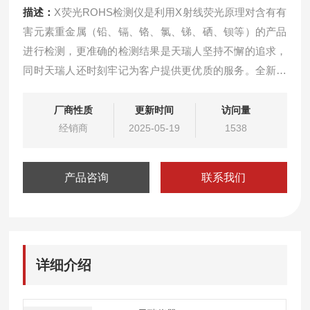
描述：
X荧光ROHS检测仪是利用X射线荧光原理对含有有
害元素重金属（铅、镉、铬、氯、锑、硒、钡等）的产品
进行检测，更准确的检测结果是天瑞人坚持不懈的追求，
同时天瑞人还时刻牢记为客户提供更优质的服务。全新开
发研制的EDX 9000X荧光Rohs检测仪正是秉承了这一理
念。
厂商性质
更新时间
访问量
经销商
2025-05-19
1538
产品咨询
联系我们
详细介绍