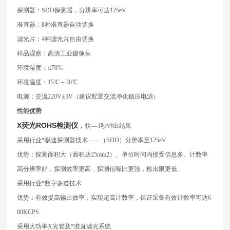
探测器：SDD探测器，分辨率可达125eV
准直器：8种准直器自动切换
滤光片：4种滤光片自由切换
样品观察：高清工业摄像头
环境湿度：≤70%
环境温度：15℃～30℃
电源：交流220V±5V（建议配置交流净化稳压电源）
性能优势
X荧光ROHS检测仪
，
快—1秒钟出结果
采用行业*极速探测器技术——（SDD）分辨率至125eV
优势：探测面积大（面积达25mm2）、单位时间内接受信息多、计数率
高分辨率好，探测效率更高，探测信噪比更强，检出限更低
采用行业*数字多道技术
优势：有效提高输出效率，实现超高计数率，保证采集有效计数率可达6
00KCPS
采用大功率X光管及*准直滤光系统