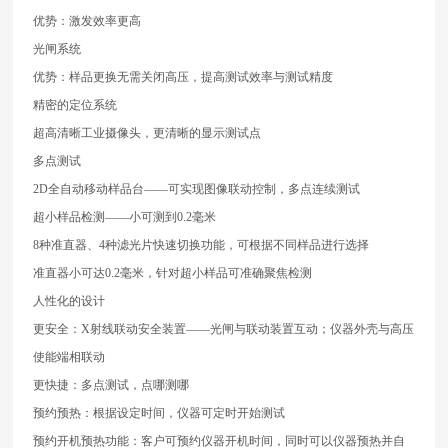
优势：激发效率更高
光闸系统
优势：样品更换无需关闭高压，提高测试效率与测试精度
精密的定位系统
超高清晰工业摄像头，更清晰的显示测试点
多点测试
2D全自动移动样品台——可实现图像联动控制，多点连续测试
超小样品检测——小可测到0.2毫米
8种准直器、4种滤光片快速切换功能，可根据不同样品进行选择
准直器小可达0.2毫米，针对超小样品可准确聚焦检测
人性化的设计
更安全：X射线联动安全装置——光闸与联动装置互动；仪器外壳与高压
使能端相联动
更快捷：多点测试，点哪测哪
预约预热：根据设定时间，仪器可定时开始测试
预约开机预热功能：客户可预约仪器开机时间，同时可以仪器预热并自