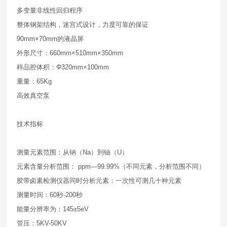
多变量非线性回归程序
整体钢架结构，迷宫式设计，力度可靠的保证
90mm×70mm的液晶屏
外形尺寸：660mm×510mm×350mm
样品腔体积：Φ320mm×100mm
重量：65Kg
高效真空泵
技术指标
测量元素范围：从钠（Na）到铀（U）
元素含量分析范围： ppm—99.99%（不同元素，分析范围不同）
胶带卤素检测仪器同时分析元素：一次性可测几十种元素
测量时间：60秒-200秒
能量分辨率为：145±5eV
管压：5KV-50KV