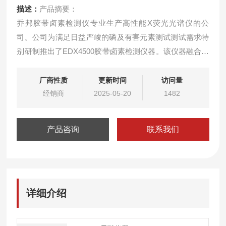
描述：
产品摘要：
乔邦胶带卤素检测仪专业生产高性能X荧光光谱仪的公
司。公司为满足日益严峻的磷及有害元素测试测试需求特
别研制推出了EDX4500胶带卤素检测仪器。该仪器融合的
轻元素分析技术，配备了轻元素检测效果较佳的智能真空
系统，利用特制低能光管配合真空测试，可以有效的降低
厂商性质
更新时间
访问量
干扰，提高轻元素分辨率，大大提高了磷及有害元素的检
经销商
2025-05-20
1482
测效果。
产品咨询
联系我们
详细介绍