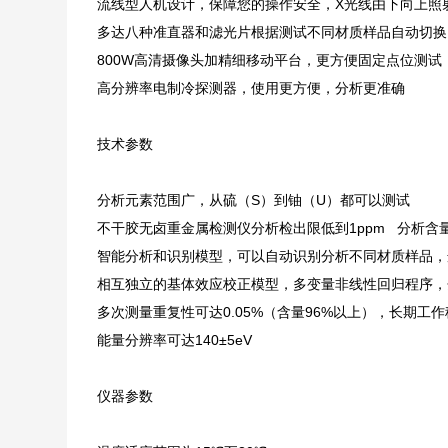
流线型人机设计，保障您的操作安全，X光线由下向上照
多达八种准直器和滤光片根据测试不同材质样品自动切换
800W高清摄像头加精细移动平台，更方便固定点位测试
高分辨率电制冷探测器，使用更方便，分析更准确
技术参数
分析元素范围广，从硫（S）到铀（U）都可以测试
不干胶无卤重金属检测仪分析检出限低到1ppm 分析含量从
智能分析和识别模型，可以自动识别分析不同材质样品，
相互独立的基体效应校正模型，多变量非线性回归程序，
多次测量重复性可达0.05%（含量96%以上），长期工作稳
能量分辨率可达140±5eV
仪器参数