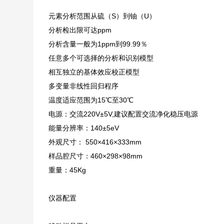
元素分析范围从硫（S）到铀（U）
分析检出限可达ppm
分析含量一般为1ppm到99.99％
任意多个可选择的分析和识别模型
相互独立的基体效应校正模型
多变量非线性回归程序
温度适应范围为15℃至30℃
电源：交流220V±5V,建议配置交流净化稳压电源
能量分辨率：140±5eV
外观尺寸： 550×416×333mm
样品腔尺寸：460×298×98mm
重量：45Kg
仪器配置