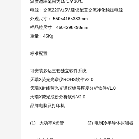
温度适应范围为15℃至30℃
电源：交流220V±5V,建议配置交流净化稳压电源
外观尺寸： 550×416×333mm
样品腔尺寸：460×298×98mm
重量：45Kg
标准配置
可安装多达三套独立软件系统
天瑞X荧光光谱仪ROHS软件V2.0
天瑞X射线荧光光谱仪镀层厚度分析软件V1.0
天瑞X荧光成份分析软件V2.0
品牌电脑及打印机
(1) 大功率X光管 (2) 电制冷半导体探测器