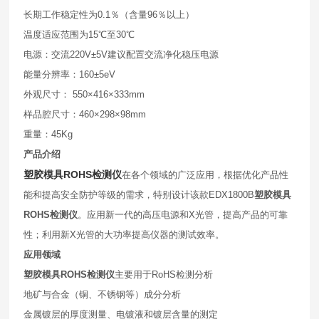
长期工作稳定性为0.1％（含量96％以上）
温度适应范围为15℃至30℃
电源：交流220V±5V建议配置交流净化稳压电源
能量分辨率：160±5eV
外观尺寸： 550×416×333mm
样品腔尺寸：460×298×98mm
重量：45Kg
产品介绍
塑胶模具ROHS检测仪
在各个领域的广泛应用，根据优化产品性
能和提高安全防护等级的需求，特别设计该款EDX1800B
塑胶模具
ROHS检测仪
。应用新一代的高压电源和X光管，提高产品的可靠
性；利用新X光管的大功率提高仪器的测试效率。
应用领域
塑胶模具ROHS检测仪
主要用于RoHS检测分析
地矿与合金（铜、不锈钢等）成分分析
金属镀层的厚度测量、电镀液和镀层含量的测定