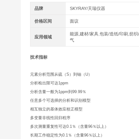
品牌
SKYRAY/天瑞仪器
价格区间
面议
能源,建材/家具,包装/造纸/印刷,纺织
应用领域
气
技术指标
元素分析范围从硫（S）到铀（U）
分析检出限可达1ppm
分析含量一般为1ppm到99.99％
任意多个可选择的分析和识别模型
相互独立的基体效应校正模型
多变量非线性回归程序
多次测量重复性可达0.1％（含量96％以上）
长期工作稳定性为0.1％（含量96％以上）