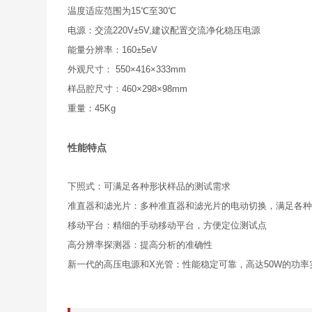
温度适应范围为15℃至30℃
电源：交流220V±5V,建议配置交流净化稳压电源
能量分辨率：160±5eV
外观尺寸： 550×416×333mm
样品腔尺寸：460×298×98mm
重量：45Kg
性能特点
下照式：可满足各种形状样品的测试需求
准直器和滤光片：多种准直器和滤光片的电动切换，满足各
移动平台：精细的手动移动平台，方便定位测试点
高分辨率探测器：提高分析的准确性
新一代的高压电源和X光管：性能稳定可靠，高达50W的功