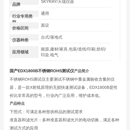
SKYRAY/天瑞仪器
品牌
通用
行业专用类
型
面议
价格区间
台式/落地式
仪器种类
能源,建材/家具,包装/造纸/印刷,纺织/
应用领域
印染,电气
国产EDX1800B不锈钢ROHS测试仪
产品简介
不锈钢ROHS测试仪主要测试不锈钢中重金属验收含量的仪
器，是一款X射线原理的无损快速测试设备，EDX1800B是性
价比非常高的型号，行业内广泛应用，维护成本低。
产品特点
下照式：可满足各种形状样品的测试需求
准直器和滤光片：多种准直器和滤光片的电动切换，满足各种
测试方式的应用