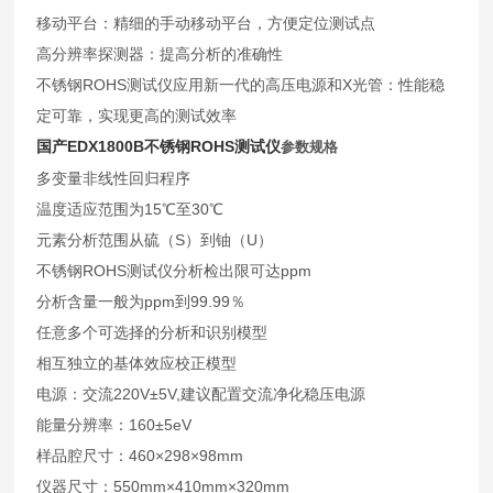
移动平台：精细的手动移动平台，方便定位测试点
高分辨率探测器：提高分析的准确性
不锈钢ROHS测试仪应用新一代的高压电源和X光管：性能稳
定可靠，实现更高的测试效率
国产EDX1800B不锈钢ROHS测试仪
参数规格
多变量非线性回归程序
温度适应范围为15℃至30℃
元素分析范围从硫（S）到铀（U）
不锈钢ROHS测试仪分析检出限可达ppm
分析含量一般为ppm到99.99％
任意多个可选择的分析和识别模型
相互独立的基体效应校正模型
电源：交流220V±5V,建议配置交流净化稳压电源
能量分辨率：160±5eV
样品腔尺寸：460×298×98mm
仪器尺寸：550mm×410mm×320mm