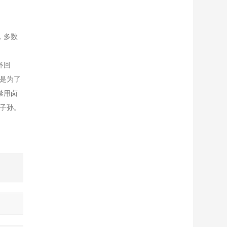
，多数
环回
是为了
禁用卤
子孙。