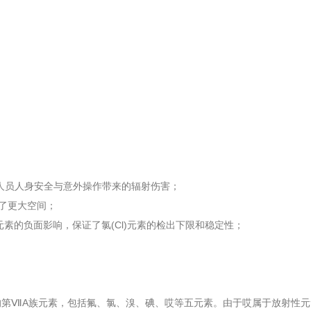
人员人身安全与意外操作带来的辐射伤害；
置了更大空间；
元素的负面影响，保证了氯(Cl)元素的检出下限和稳定性；
）
上的第ⅦA族元素，包括氟、氯、溴、碘、哎等五元素。由于哎属于放射性