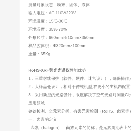
测量对象状态：粉末、固体、液体
输入电压：AC 110V/220V
环境温度：15℃-30℃
环境湿度：35%-70%
外形尺寸：660mm×510mm×350mm
样品腔体积：Φ320mm×100mm
重量：65Kg
RoHS-XRF荧光光谱仪
性能优势：
1．三重射线保护（软件、硬件、迷宫设计），确保操作
2．大样品仓设计，相对于传统机型,在更小的主机内配
3．采用新型的光路设计，限度解决了空气光路对测量Cl
应用领域
钢铁检测、全元素分析、有害元素检测（RoHS、卤素等
一、卤素的定义
卤素（halogen），卤族元素的简称，是元素周期表