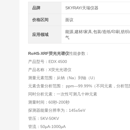
品牌
SKYRAY/天瑞仪器
价格区间
面议
能源,建材/家具,包装/造纸/印刷,纺织
应用领域
气
RoHS-XRF荧光光谱仪
性能参数：
产品型号：EDX 4500
产品名称：X荧光光谱仪
测量元素范围：从钠（Na）到铀（U）
元素含量分析范围： ppm—99.99%（不同元素，分析
同时分析元素：一次性可测几十种元素
测量时间：60秒-200秒
探测器能量分辨率为：145±5eV
管压：5KV-50KV
管流：50μA-1000μA