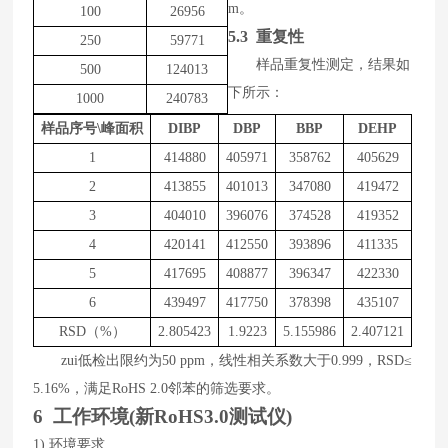
m
。
100
26956
5.3 重复性
250
59771
样品
重复性测定，结果如
500
124013
下所示
：
1000
240783
样品序号
\峰面积
DIBP
DBP
BBP
DEHP
1
414880
405971
358762
405629
2
413855
401013
347080
419472
3
404010
396076
374528
419352
4
420141
412550
393896
411335
5
417695
408877
396347
422330
6
439497
417750
378398
435107
RSD（%）
2.805423
1.9223
5.155986
2.407121
zui低
检出限约为
50
ppm
，线性相关系数大于
0.99
9
，
RSD
≤
5.
16
%
，满足
RoHS 2.0
邻苯的筛选要求。
6 工作环境(
新RoHS3.0测试仪
)
1)
环境要求