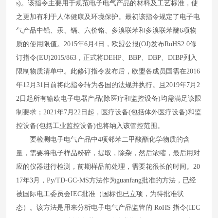
s)
。该指令主要用于规范电子电气产品的材料及工艺标准，使
之更加有利于人体健康及环境保护。最初该指令规定了电子电
气产品中铅、汞、镉、六价铬、多溴联苯和多溴联苯醚
6
项物
质的使用限值。
2015
年
6
月
4
日，欧盟公报
(OJ)
发布
RoHS2.0
修
订指令
(EU)2015/863
，正式将
DEHP
、
BBP
、
DBP
、
DIBP
列入
限制物质清单中。此修订指令发布后，欧盟各成员国需在
2016
年
12
月
31
日前将此指令转为各国的法规并执行。且
2019
年
7
月
2
2
日起所有输欧电子电器产品
(
除医疗和监控设备
)
均需满足该限
制要求；
2021
年
7
月
22
日起，医疗设备
(
包括体外医疗设备
)
和监
控设备
(
包括工业监控设备
)
也将纳入该管控范围。
要检测电子电气产品中
4
项邻苯二甲酸酯化学物质的含
量，需要将电子样品粉碎，提取，除杂，然后浓缩，最后用对
应的仪器进行检测，前期样品前处理，需要花很长的时间。
20
17
年
3
月，
Py/TD-GC-MS
方法作为guanfang
批准的方法，已经
被国际电工委员会
IEC
批准（国标也已立项，为待批准状
态）。该方法是用来分析电子电气产品监管的
RoHS
指令
(IEC