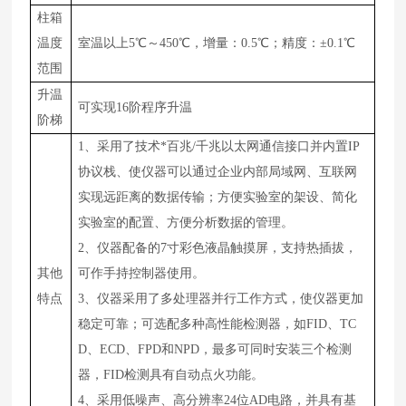
柱箱
温度
室温以上
5
℃～450℃，增量：0.5℃；精度：±0.1℃
范围
升温
可实现
16阶程序升温
阶梯
1、采用了技术*百兆/千兆以太网通信接口并内置IP
协议栈、使仪器可以通过企业内部局域网、互联网
实现远距离的数据传输；方便实验室的架设、简化
实验室的配置、方便分析数据的管理。
2、仪器配备的7寸彩色液晶触摸屏，支持热插拔，
其他
可作手持控制器使用。
特点
3、仪器采用了多处理器并行工作方式，使仪器更加
稳定可靠；可选配多种高性能检测器，如FID、TC
D、ECD、FPD和NPD，最多可同时安装三个检测
器，FID检测具有自动点火功能。
4、采用低噪声、高分辨率24位AD电路，并具有基