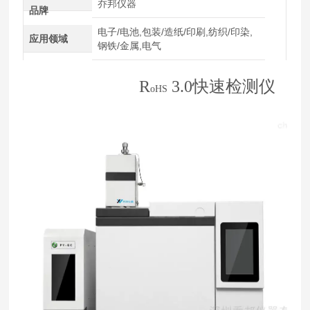
乔邦仪器
品牌
电子/电池,包装/造纸/印刷,纺织/印染,
应用领域
钢铁/金属,电气
R
3.0快速
检测仪
oHS