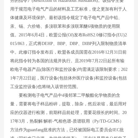
分的指令》
(Restriction of Hazardous Substances)
。该指令主要
用于规范电子电气产品的材料及工艺标准，使之更加有利于人
体健康及环境保护。最初该指令规定了电子电气产品中铅、
汞、镉、六价铬、多溴联苯和多溴联苯醚
6
项物质的使用限
值。
2015
年
6
月
4
日，欧盟公报
(OJ)
发布
RoHS2.0
修订指令
(EU)2
015/863
，正式将
DEHP
、
BBP
、
DBP
、
DIBP
列入限制物质清单
中。此修订指令发布后，欧盟各成员国需在
2016
年
12
月
31
日前
将此指令转为各国的法规并执行。且
2019
年
7
月
22
日起所有输
欧电子电器产品
(
除医疗和监控设备
)
均需满足该限制要求；
202
1
年
7
月
22
日起，医疗设备
(
包括体外医疗设备
)
和监控设备
(
包括
工业监控设备
)
也将纳入该管控范围。
要检测电子电气产品中
4
项邻苯二甲酸酯化学物质的含
量，需要将电子样品粉碎，提取，除杂，然后浓缩，最后用对
应的仪器进行检测，前期样品前处理，需要花很长的时间。
20
17
年
3
月，热裂解
/
解析
-
气相色谱
-
质谱联用（
Py/TD-GCMS
）
方法作为guanfang批准的方法，已经被国际电工委员会
IEC
批