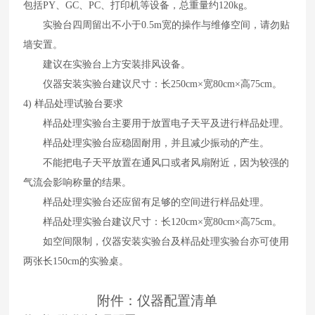
包括
PY
、
GC
、
PC
、打印机等设备，总重量约
120kg
。
实验台四周留出不小于
0.5m
宽的操作与维修空间，请勿贴
墙安置。
建议在实验台上方安装排风设备。
仪器安装实验台建议尺寸：长
250cm×
宽
80cm×
高
75cm
。
4)
样品处理试验台要求
样品处理实验台主要用于放置电子天平及进行样品处理。
样品处理实验台应稳固耐用，并且减少振动的产生。
不能把电子天平放置在通风口或者风扇附近，因为较强的
气流会影响称量的结果。
样品处理实验台还应留有足够的空间进行样品处理。
样品处理实验台建议尺寸：长
120cm×
宽
80cm×
高
75cm
。
如空间限制，仪器安装实验台及样品处理实验台亦可使用
两张长
150cm
的实验桌。
附件：仪器配置清单