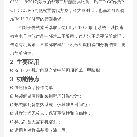
62321 - 8:2017)
限制的邻苯二甲酸酯类物质。
Py/TD-GC
作为
P
y/TD-GC-MS
的低配置替代方案，经大量测试，也基本可以满
足
RoHS 2.0
邻苯的筛选要求。
相对于传统索氏萃取，使用
Py/TD-GC
联用系统可以快速
筛查电子电气产品中邻苯二甲酸酯，该方法不需要做前处理，
告别有机溶剂，直接称取样品上机分析就能得到分析结果，更
加简单快捷。
2 主要应用
Ø
RoHS
2.0
规定的聚合物
中的
四项
邻苯二甲酸酯
3
功能特点
Ø
快速筛查，操作简单；
Ø
热裂解温度控制采用程序升温设计；
Ø
热裂解配备散热系统，仪器准备时间短；
Ø
进样过程无冷点，保证重复性和准确性；
Ø
样品制备无需有机溶剂；
Ø
适用各种样品基质（液、固）；