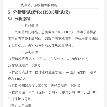
线存储、基线扣除的功能。
5
分析测试
(
新RoHS3.0测试仪
)
5.1 分析流程
（一）样品处理
取称重后的样品，总质量为：
0.5-1.0
mg
，用镊子将样品
固定在石英管中间部位，两端用石英棉固定；液体样直接滴加
至石英棉上。再将石英管放入加热装置即可。
（二）参考条件
1)
裂解程序升温：
1
00
℃→（
72
℃
/min
）→
28
0
℃
(
2
min)
2)
传输线温度：
300
℃
3)
样品分流进样：
固体
进
样
重量需在
0
.5
mg
至
1mg
之间，液体
应在
1 ul
左右
4)
FID
检测器温度：
3
0
0
℃，进样口温度：
30
0
℃
5)
程序升温
10
0
℃（保持
1
分钟），以每分钟
20
℃升至
30
0
℃（保持
14
分钟）
（三）参考结果