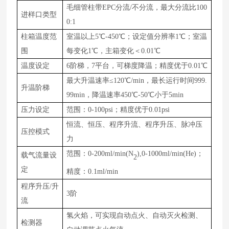
毛细管柱带
E
PC
分流
/不分流，最大分流比1
00
进样口类型
0
:1
柱箱温度范
室温以上
5℃-
450
℃；设定值分辨率1℃；室温
围
每变化1℃，主箱变化＜0
.01
℃
温度设定
6阶梯，7平台，可梯度降温；精度优于0.01℃
最大升温速率
≤
120
℃/
min
，最长运行时间
9
99.
升温阶梯
99
min，降温速率4
50
℃-
50
℃小于5min
压力设定
范围：
0-
100
psi；精度优于0.01psi
恒流、恒压、程序升流、程序升压、脉冲压
压控模式
力
范围：
0-
200
ml
/min(N
),0-1000ml/min(He)
；
载气流量设
2
定
精度：
0.1ml/min
程序升压
/升
3阶
流
氢火焰，可实现自动点火、自动灭火检测、
检测器