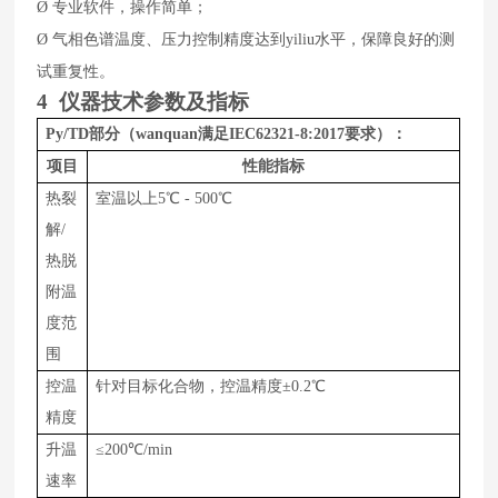
Ø
专业软件，操作简单；
水平，保障良好的测
Ø
气相色谱温度、压力控制精度达到yiliu
试重复性。
4
仪器技术参数及指标
Py/TD
部分（wanquan满足
IEC62321-8:2017要求）：
项目
性能指标
热裂
室温以上
5
℃
-
5
00
℃
解
/
热脱
附温
度范
围
控温
针对目标化合物，
控温精度
±0.2℃
精度
升温
≤
200
℃
/min
速率