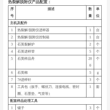
热裂解脱附仪产品配置：
序
描述
数
单
号
量
位
主机及配件
1
热裂解
/脱附仪进样器
1
台
2
热裂解
/脱附仪控制箱
1
台
3
石英裂解炉
2
个
4
石英进样管
5
个
5
石英样品舟
20
个
0
6
石英棉
5
g
7
7#进样针
3
个
8
工具包（扳手、螺丝刀、连接电线、密封
1
套
圈、石墨垫、气管等）
配套样品处理工具
1
镊子
3
个