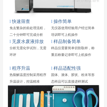
l
快速筛查
l
操作简单
免去繁杂的前处理流程，
无仪器使用经验用户经过简单
二十分钟即可完成分析
培训即可上机操作
l
无废水废液排放
l
样品制备简单
分析无需化学试剂，无需
样品仅需要简单切割取样，称
环评
重后称量记录即可上机操作
l
程序升温
l
样品适配性强
热裂解温度控制采用程序
固体、液体、胶状、粉末等形
升温设计，控温精准
态样品可以直接进样测试