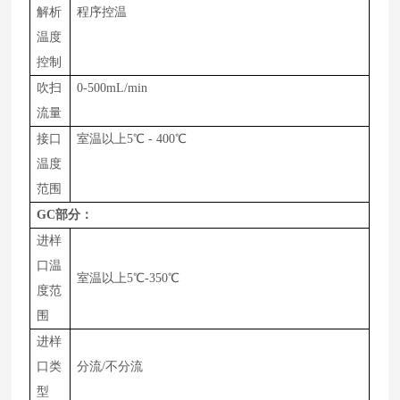
解析
程序控温
温度
控制
吹扫
0-
500
m
L
/
min
流量
接口
室温以上
5
℃
-
400
℃
温度
范围
GC
部分：
进样
口温
室温以上
5℃-
350
℃
度范
围
进样
口类
分流
/不分流
型