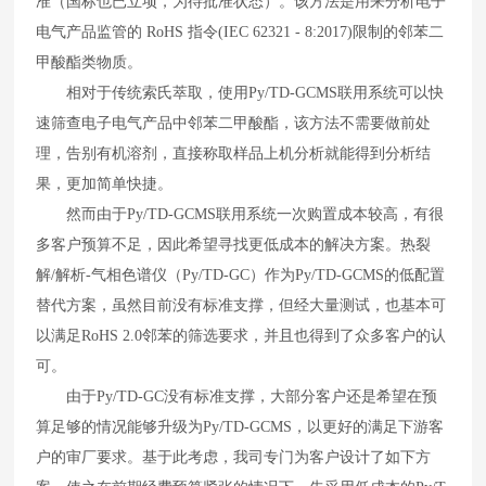
准（国标也已立项，为待批准状态）。该方法是用来分析电子
电气产品监管的
RoHS
指令
(IEC 62321 - 8:2017)
限制的邻苯二
甲酸酯类物质。
相对于传统索氏萃取，使用
Py/TD-GCMS
联用系统可以快
速筛查电子电气产品中邻苯二甲酸酯，该方法不需要做前处
理，告别有机溶剂，直接称取样品上机分析就能得到分析结
果，更加简单快捷。
然而由于
Py/TD-GCMS
联用系统一次购置成本较高，有很
多客户预算不足，因此希望寻找更低成本的解决方案。热裂
解
/
解析
-
气相色谱仪（
Py/TD-GC
）作为
Py/TD-GCMS
的低配置
替代方案，虽然目前没有标准支撑，但经大量测试，也基本可
以满足
RoHS 2.0
邻苯的筛选要求，并且也得到了众多客户的认
可。
由于
Py/TD-GC
没有标准支撑，大部分客户还是希望在预
算足够的情况能够升级为
Py/TD-GCMS
，以更好的满足下游客
户的审厂要求。基于此考虑，我司专门为客户设计了如下方