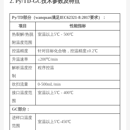
2. Py/TD-GC
技术参数及特点
Py/TD
部分（wanquan满足
IEC62321-8:2017要求）：
项目
性能指标
热裂解
/热脱
室温以上
5
℃
-
5
00
℃
附温度范围
控温精度
针对目标化合物，
控温精度
±0
.2
℃
升温速率
≤
200
℃
/min
解析温度控
程序控温
制
吹扫流量
0-
500
m
L
/
min
接口温度范
室温以上
5
℃
-
400
℃
围
GC
部分：
进样口温度
室温以上
5℃-
450
℃
范围