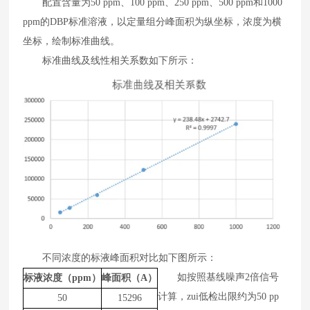
配置
含量
为
50 ppm
、
100 ppm
、
250 ppm
、
500 ppm
和
1000
ppm
的
DBP
标准溶液，
以
定量组分峰面积为纵坐标
，
浓度为横
坐标
，
绘制标准曲线
。
标准曲线及线性相关系数如下所示
：
不同浓度的标液峰面积对比如下图所示：
如按照基线噪声
2
倍信号
标液浓度（
ppm）
峰面积（
A）
计算，zui低
检出限约为
50
pp
50
15296