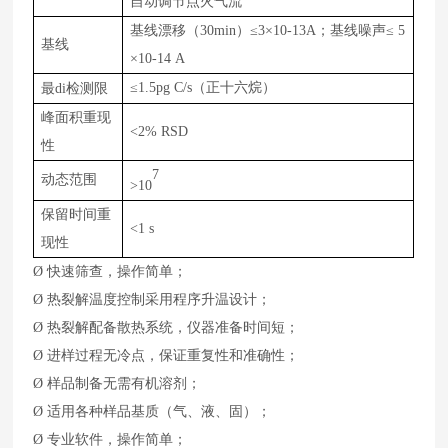
自动调节点火气流
基线漂移（
30min）≤3×10-13A；基线噪声≤ 5
基线
×10-14 A
检测限
≤1.5pg C/s（正十六烷）
最di
峰面积重现
<
2% RSD
性
7
动态范围
>
1
0
保留时间重
<1
s
现性
Ø
快速筛查，操作简单；
Ø
热裂解温度控制采用程序升温设计；
Ø
热裂解配备散热系统，仪器准备时间短；
Ø
进样过程无冷点，保证重复性和准确性；
Ø
样品制备无需有机溶剂；
Ø
适用各种样品基质（气、液、固）；
Ø
专业软件，操作简单；