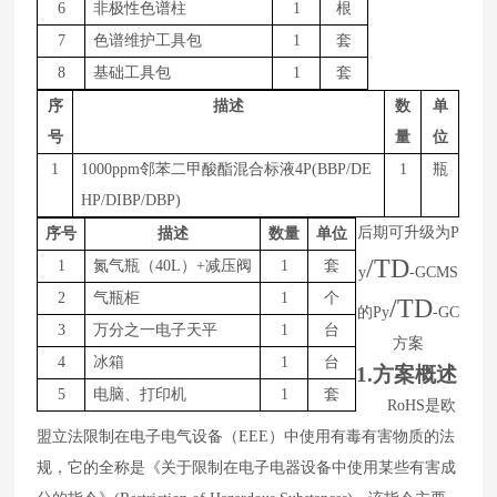
6
非极性色谱柱
1
根
7
色谱维护工具包
1
套
8
基础工具包
1
套
序
描述
数
单
号
量
位
1
1
000
ppm邻苯二甲酸酯混合标液4P(BBP/DE
1
瓶
HP/DIBP/DBP)
后期可升级为
P
序号
描述
数量
单位
/TD
1
氮气瓶（
4
0L
）
+减压阀
1
套
y
-GCMS
2
气瓶柜
1
个
/TD
的
Py
-GC
3
万分之一电子天平
1
台
方案
4
冰箱
1
台
1.
方案
概述
5
电脑、打印机
1
套
RoHS
是欧
盟立法限制在电子电气设备（
EEE
）中使用有毒有害物质的法
规，它的全称是《关于限制在电子电器设备中使用某些有害成