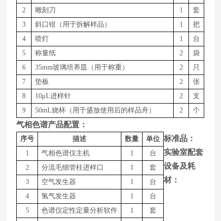
2
雕刻刀
1
套
3
斜口钳（用于拆解样品）
1
把
4
喷灯
1
台
5
称量纸
2
袋
6
35mm玻璃培养皿（用于称重）
2
只
7
垫板
2
张
8
1
0
μ
L
进样针
2
支
9
50m
L
烧杯（用于盛放使用后的样品舟）
2
个
气相色谱产品配置：
标准品：
序号
描述
数量
单位
实验室配套
1
气相色谱仪主机
1
台
设备及耗
2
分流毛细管柱进样口
1
套
材：
3
空气发生器
1
台
4
氢气发生器
1
台
5
色谱仪定性定量分析软件
1
套