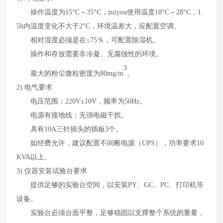
操作温度为
15
°
C
～
35
°
C
，zuiyou
使用温度
18
°
C
～
28
°
C
，
1.
5h
内温度变化不大于
2
°
C
，环境温差大，应配置空调。
相对湿度必须是在
≤
75
％，可配置除湿机。
操作和存放需要非冷凝、无腐蚀性的环境。
3
最大的粉尘微粒密度为
80mg/m
。
2)
电气要求
电压范围：
220V±10V
，频率为
50Hz
。
电源有接地线；无强电磁干扰。
具有
10A
三针插头的插板
3
个。
如经费允许，建议配置不间断电源（
UPS
），功率要求
10
KVA
以上。
3)
仪器安装试验台要求
提供足够的实验台空间，以安装
PY
、
GC
、
PC
、打印机等
设备。
实验台必须台面平整，足够稳固以支撑整个系统的重量，