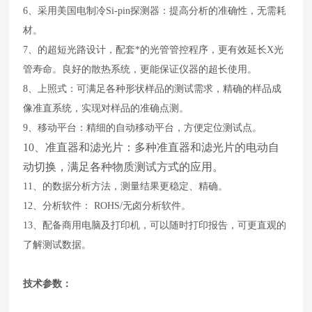
6、
采用美国
电制冷
Si-pin
探测器：提高分析的准确性
，无需耗
材。
7、的超短
光
路设计，
配套*的光管管控程序，更有效延长X光
管寿命。
良好的
散热
系统，更能保证仪器的超长使用。
8
、
上照式：可满足各种形状样品的测试需求，
精确的样品成
像准直系统，实现对样品的准确点测。
9、移动平台：精细的自动移动平台，方便定位测试点。
10、准直器和滤光片：多种准直器和滤光片的电动自
动切换，满足各种物质测试方式的应用。
11、
的数据分析方法，测量结果更
稳定
、精确。
12、
分析软件
：
ROHS
/
无卤
分析软件。
13、配备商用电脑及打印机，可以随时打印报告，可更直观的
了解测试数据。
技术参数：