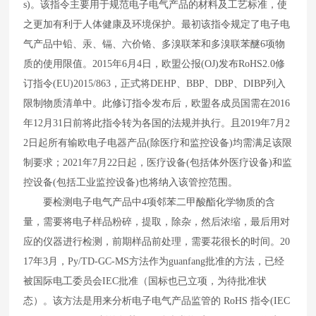
s)
。该指令主要用于规范电子电气产品的材料及工艺标准，使
之更加有利于人体健康及环境保护。最初该指令规定了电子电
气产品中铅、汞、镉、六价铬、多溴联苯和多溴联苯醚
6
项物
质的使用限值。
2015
年
6
月
4
日，欧盟公报
(OJ)
发布
RoHS2.0
修
订指令
(EU)2015/863
，正式将
DEHP
、
BBP
、
DBP
、
DIBP
列入
限制物质清单中。此修订指令发布后，欧盟各成员国需在
2016
年
12
月
31
日前将此指令转为各国的法规并执行。且
2019
年
7
月
2
2
日起所有输欧电子电器产品
(
除医疗和监控设备
)
均需满足该限
制要求；
2021
年
7
月
22
日起，医疗设备
(
包括体外医疗设备
)
和监
控设备
(
包括工业监控设备
)
也将纳入该管控范围。
要检测电子电气产品中
4
项邻苯二甲酸酯化学物质的含
量，需要将电子样品粉碎，提取，除杂，然后浓缩，最后用对
应的仪器进行检测，前期样品前处理，需要花很长的时间。
20
17
年
3
月，
Py/TD-GC-MS
方法作为guanfang
批准的方法，已经
被国际电工委员会
IEC
批准（国标也已立项，为待批准状
态）。该方法是用来分析电子电气产品监管的
RoHS
指令
(IEC