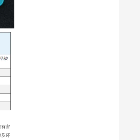
些有害
康及环