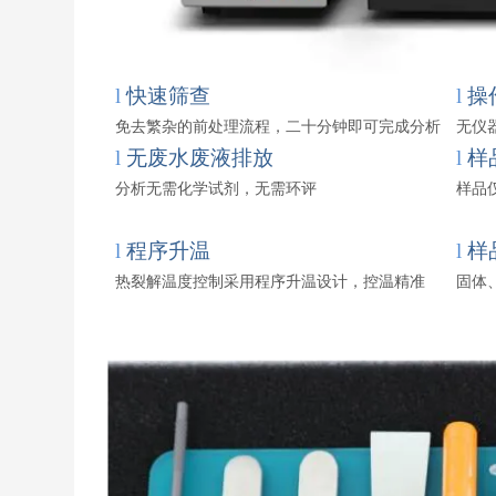
l
快速筛查
l
操
免去繁杂的前处理流程，二十分钟即可完成分析
无仪
l
无废水废液排放
l
样
分析无需化学试剂，无需环评
样品
l
程序升温
l
样
热裂解温度控制采用程序升温设计，控温精准
固体