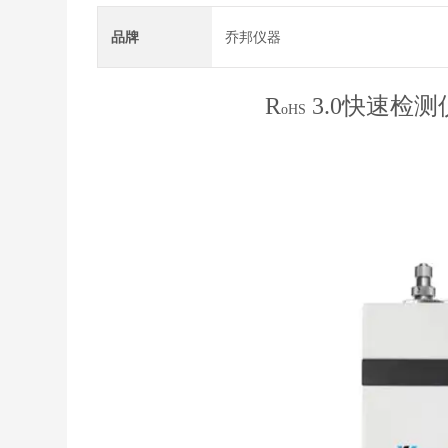
品牌
乔邦仪器
R
3.0快速
检测
oHS