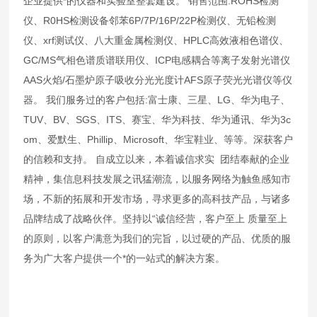
企业提供*的仪器和实验室整套建设。 销售范围:ROHS检测
仪、R0HS检测设备邻苯6P/7P/16P/22P检测仪、无铅检测
仪、xrf测试仪、八大重金属检测仪、HPLC高效液相色谱仪、
GC/MS气相色谱质谱联用仪、ICP电感耦合等离子发射光谱仪
AAS火焰/石墨炉原子吸收分光光度计AFS原子荧光光谱仪等仪
器。 我们服务过的客户包括:富士康、三星、LG、华为电子、
TUV、BV、SGS、ITS、赛宝、华为科技、华为通讯、华为3c
om、爱默生、Phillip、Microsoft、华宝鞋业、等等。深获客户
的信赖和支持。 自成立以来，本着诚信求实 团结奉献的企业
精神，集信息科技发展之讯猛潮流，以服务网络为触鱼感知市
场，不新的拓展和开发市场，寻求更多的高科技产品，与诸多
品牌结成了战略伙伴。坚持以“诚信经营，客户至上 质量至上
的原则，以客户满意为我们的完旨，以过硬的产品、优质的服
务为广大客户提供一个*的一站式的解决方案。