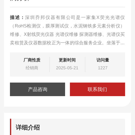
描述：
深圳乔邦仪器有限公司是一家集X荧光光谱仪
（RoHS检测仪，膜厚测试仪，水泥钢铁多元素分析仪）
维修、X射线荧光仪器 光谱仪维修 探测器维修、光谱仪买
卖租赁及仪器数据校正为一体的综合服务企业。坐落于深
圳市龙岗区中心城。公司本着“专业的人做专业的事，选择
专业，更显价值“的经营合作理念,为您提供快速优质的技
厂商性质
更新时间
访问量
术服务。天瑞x荧光光谱仪卤素检测仪维修重金属分析
经销商
2025-05-21
1227
产品咨询
联系我们
详细介绍