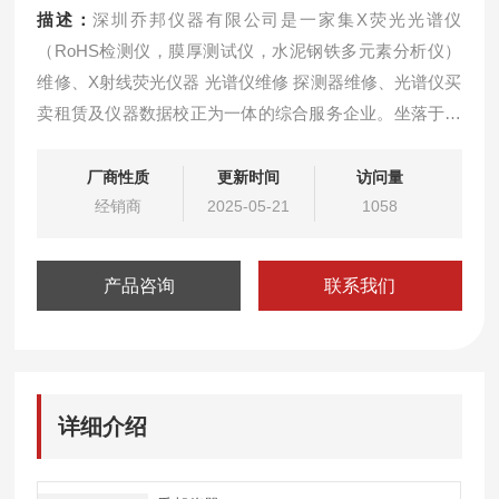
描述：
深圳乔邦仪器有限公司是一家集X荧光光谱仪
（RoHS检测仪，膜厚测试仪，水泥钢铁多元素分析仪）
维修、X射线荧光仪器 光谱仪维修 探测器维修、光谱仪买
卖租赁及仪器数据校正为一体的综合服务企业。坐落于深
圳市龙岗区中心城。公司本着“专业的人做专业的事，选择
专业，更显价值“的经营合作理念,为您提供快速优质的技
厂商性质
更新时间
访问量
术服务。rohs检测仪光管供应 rohs卤素维修回收
经销商
2025-05-21
1058
产品咨询
联系我们
详细介绍