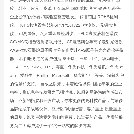
胶、鞋业、皮具、皮革.五金玩具,国家质检.考古.钢铁,纸品等
企业提供*的仪器和实验室整套建设。 销售范围:ROHS检测
仪、R0HS检测设备邻苯6P/7P/16P/22P检测仪、无铅检测
仪、xrf测试仪、八大重金属检测仪、HPLC高效液相色谱仪、
GC/MS气相色谱质谱联用仪、ICP电感耦合等离子发射光谱仪
AAS火焰/石墨炉原子吸收分光光度计AFS原子荧光光谱仪等仪
器。 我们服务过的客户包括:富士康、三星、LG、华为电子、
TUV、BV、SGS、ITS、赛宝、华为科技、华为通讯、华为3c
om、爱默生、Phillip、Microsoft、华宝鞋业、等等。深获客户
的信赖和支持。 自成立以来，本着诚信求实 团结奉献的企业
精神，集信息科技发展之讯猛潮流，以服务网络为触鱼感知市
场，不新的拓展和开发市场，寻求更多的高科技产品，与诸多
品牌结成了战略伙伴。坚持以“诚信经营，客户至上 质量至上
的原则，以客户满意为我们的完旨，以过硬的产品、优质的服
务为广大客户提供一个*的一站式的解决方案。