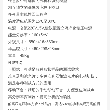
任意多个可选择的分析和识别模型
相互独立的基体效应校正模型
多变量非线性回归程序
温度适应范围为15℃至30℃
电源：交流220V±5V,建议配置交流净化稳压电源
能量分辨率：160±5eV
外观尺寸： 550×416×333mm
样品腔尺寸：460×298×98mm
重量：45Kg
性能特点
下照式：可满足各种形状样品的测试需求
准直器和滤光片：多种准直器和滤光片的电动切换，
满足各种测试方式的应用
移动平台：精细的手动移动平台，方便定位测试点
高分辨率探测器：提高分析的准确性
的高压电源和X光管：性能好，高达50W的功率实现更高的测