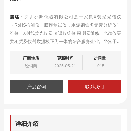
描述：
深圳乔邦仪器有限公司是一家集X荧光光谱仪
（RoHS检测仪，膜厚测试仪，水泥钢铁多元素分析仪）
维修、X射线荧光仪器 光谱仪维修 探测器维修、光谱仪买
卖租赁及仪器数据校正为一体的综合服务企业。坐落于深
圳市龙岗区中心城。公司本着“专业的人做专业的事，选择
专业，更显价值“的经营合作理念,为您提供快速优质的技
厂商性质
更新时间
访问量
术服务。天瑞ROHS探测器维修X光管更换仪器配件
经销商
2025-05-21
1015
产品咨询
联系我们
详细介绍