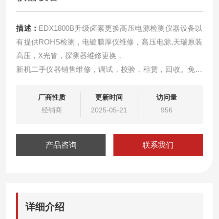
描述：
EDX1800B升级卤素更换高压电源检测仪器设备以
有提供ROHS检测，电镀膜厚仪维修，高压电源,天瑞原装
高压，X光管，探测器维修更换，
新机二手仪器销售维修，调试，校验，租赁，回收。免费
远程解决软件问题，可免费上门检测仪器服务！！
租赁环保测试仪器，可根据客户需要选择相应的日期租
厂商性质
更新时间
访问量
赁，免费提供相应的技术支持和满意的服务，如有意向和
经销商
2025-05-21
956
疑问可来电相谈。
产品咨询
联系我们
详细介绍