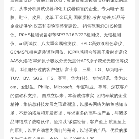
商。从事分析测试仪器和化工仪器销售的企业。专为电子.塑
胶、鞋业、皮具、皮革.五金玩具,国家质检.考古.钢铁,纸品等
企业提供*的仪器和实验室整套建设。 销售范围:ROHS检测
仪、R0HS检测设备邻苯6P/7P/16P/22P检测仪、无铅检测
仪、xrf测试仪、八大重金属检测仪、HPLC高效液相色谱仪、
GC/MS气相色谱质谱联用仪、ICP电感耦合等离子发射光谱仪
AAS火焰/石墨炉原子吸收分光光度计AFS原子荧光光谱仪等仪
器。 我们服务过的客户包括:富士康、三星、LG、华为电子、
TUV、BV、SGS、ITS、赛宝、华为科技、华为通讯、华为3c
om、爱默生、Phillip、Microsoft、华宝鞋业、等等。深获客户
的信赖和支持。 自成立以来，本着诚信求实 团结奉献的企业
精神，集信息科技发展之讯猛潮流，以服务网络为触鱼感知市
场，不新的拓展和开发市场，寻求更多的高科技产品，与诸多
品牌结成了战略伙伴。坚持以“诚信经营，客户至上 质量至上
的原则，以客户满意为我们的完旨，以过硬的产品、优质的服
务为广大客户提供一个*的一站式的解决方案。