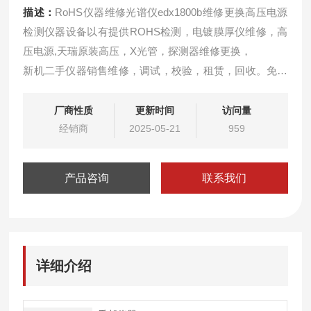
描述：
RoHS仪器维修光谱仪edx1800b维修更换高压电源
检测仪器设备以有提供ROHS检测，电镀膜厚仪维修，高
压电源,天瑞原装高压，X光管，探测器维修更换，
新机二手仪器销售维修，调试，校验，租赁，回收。免费
远程解决软件问题，可免费上门检测仪器服务！！
租赁环保测试仪器，可根据客户需要选择相应的日期租
厂商性质
更新时间
访问量
赁，免费提供相应的技术支持和满意的服务，如有意向和
经销商
2025-05-21
959
疑问可来电相谈。
产品咨询
联系我们
详细介绍