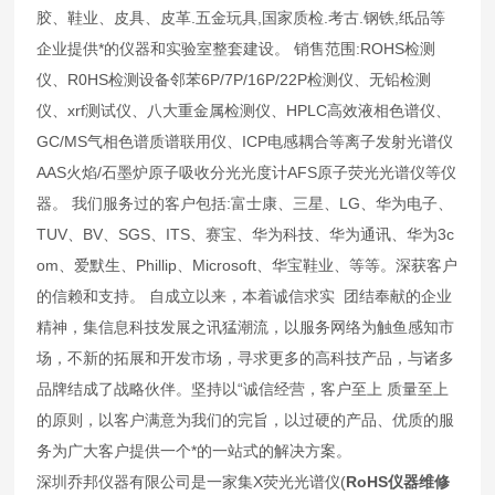
胶、鞋业、皮具、皮革.五金玩具,国家质检.考古.钢铁,纸品等
企业提供*的仪器和实验室整套建设。 销售范围:ROHS检测
仪、R0HS检测设备邻苯6P/7P/16P/22P检测仪、无铅检测
仪、xrf测试仪、八大重金属检测仪、HPLC高效液相色谱仪、
GC/MS气相色谱质谱联用仪、ICP电感耦合等离子发射光谱仪
AAS火焰/石墨炉原子吸收分光光度计AFS原子荧光光谱仪等仪
器。 我们服务过的客户包括:富士康、三星、LG、华为电子、
TUV、BV、SGS、ITS、赛宝、华为科技、华为通讯、华为3c
om、爱默生、Phillip、Microsoft、华宝鞋业、等等。深获客户
的信赖和支持。 自成立以来，本着诚信求实 团结奉献的企业
精神，集信息科技发展之讯猛潮流，以服务网络为触鱼感知市
场，不新的拓展和开发市场，寻求更多的高科技产品，与诸多
品牌结成了战略伙伴。坚持以“诚信经营，客户至上 质量至上
的原则，以客户满意为我们的完旨，以过硬的产品、优质的服
务为广大客户提供一个*的一站式的解决方案。
深圳乔邦仪器有限公司是一家集X荧光光谱仪(
RoHS仪器维修