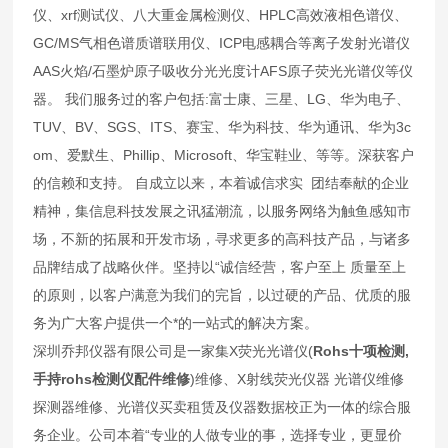
仪、xrf测试仪、八大重金属检测仪、HPLC高效液相色谱仪、
GC/MS气相色谱质谱联用仪、ICP电感耦合等离子发射光谱仪
AAS火焰/石墨炉原子吸收分光光度计AFS原子荧光光谱仪等仪
器。 我们服务过的客户包括:富士康、三星、LG、华为电子、
TUV、BV、SGS、ITS、赛宝、华为科技、华为通讯、华为3c
om、爱默生、Phillip、Microsoft、华宝鞋业、等等。深获客户
的信赖和支持。 自成立以来，本着诚信求实 团结奉献的企业
精神，集信息科技发展之讯猛潮流，以服务网络为触鱼感知市
场，不新的拓展和开发市场，寻求更多的高科技产品，与诸多
品牌结成了战略伙伴。坚持以“诚信经营，客户至上 质量至上
的原则，以客户满意为我们的完旨，以过硬的产品、优质的服
务为广大客户提供一个*的一站式的解决方案。
深圳乔邦仪器有限公司是一家集X荧光光谱仪(
Rohs十项检测,
手持rohs检测仪配件维修
)维修、X射线荧光仪器 光谱仪维修
探测器维修、光谱仪买卖租赁及仪器数据校正为一体的综合服
务企业。公司本着“专业的人做专业的事，选择专业，更显价