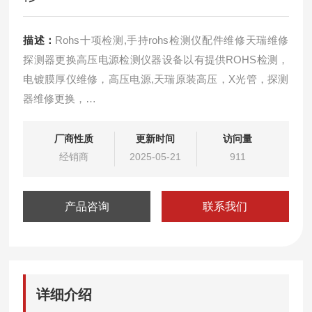
描述：
Rohs十项检测,手持rohs检测仪配件维修天瑞维修
探测器更换高压电源检测仪器设备以有提供ROHS检测，
电镀膜厚仪维修，高压电源,天瑞原装高压，X光管，探测
器维修更换，
新机二手仪器销售维修，调试，校验，租赁，回收。免费
远程解决软件问题，可免费上门检测仪器服务！！
厂商性质
更新时间
访问量
租赁环保测试仪器，可根据客户需要选择相应的日期租
经销商
2025-05-21
911
赁，免费提供相应的技术支持和满意的服务，如有意向和
疑问可来电相谈。
产品咨询
联系我们
详细介绍