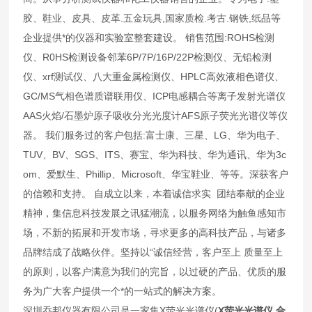
胶、鞋业、皮具、皮革.五金玩具,国家质检.考古.钢铁,纸品等
企业提供*的仪器和实验室整套建设。 销售范围:ROHS检测
仪、R0HS检测设备邻苯6P/7P/16P/22P检测仪、无铅检测
仪、xrf测试仪、八大重金属检测仪、HPLC高效液相色谱仪、
GC/MS气相色谱质谱联用仪、ICP电感耦合等离子发射光谱仪
AAS火焰/石墨炉原子吸收分光光度计AFS原子荧光光谱仪等仪
器。 我们服务过的客户包括:富士康、三星、LG、华为电子、
TUV、BV、SGS、ITS、赛宝、华为科技、华为通讯、华为3c
om、爱默生、Phillip、Microsoft、华宝鞋业、等等。深获客户
的信赖和支持。 自成立以来，本着诚信求实 团结奉献的企业
精神，集信息科技发展之讯猛潮流，以服务网络为触鱼感知市
场，不新的拓展和开发市场，寻求更多的高科技产品，与诸多
品牌结成了战略伙伴。坚持以“诚信经营，客户至上 质量至上
的原则，以客户满意为我们的完旨，以过硬的产品、优质的服
务为广大客户提供一个*的一站式的解决方案。
深圳乔邦仪器有限公司是一家集X荧光光谱仪(
X荧光光谱仪 合