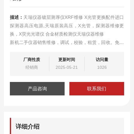
描述：
天瑞仪器镀层测厚仪XRF维修 X光管更换配件进口
探测器高压电源,天瑞原装高压，X光管，探测器维修更
换，X荧光光谱仪 合金材质检测仪天瑞仪器维修
新机二手仪器销售维修，调试，校验，租赁，回收。免费
远程解决软件问题，可免费上门检测仪器服务！！
租赁环保测试仪器，可根据客户需要选择相应的日期租
厂商性质
更新时间
访问量
赁，免费提供相应的技术支持和满意的服务，如有意向和
经销商
2025-05-21
1026
疑问可来电相谈。
产品咨询
联系我们
详细介绍