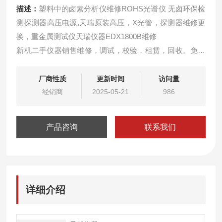
描述：
塑料中的卤素分析仪维修ROHS光谱仪 无卤环保检
测探测器高压电源,天瑞原装高压，X光管，探测器维修更
换，重金属测试仪天瑞仪器EDX1800B维修
新机二手仪器销售维修，调试，校验，租赁，回收。免费
远程解决软件问题，可免费上门检测仪器服务！！
租赁环保测试仪器，可根据客户需要选择相应的日期租
厂商性质
更新时间
访问量
赁，免费提供相应的技术支持和满意的服务，如有意向和
经销商
2025-05-21
986
疑问可来电相谈。
产品咨询
联系我们
详细介绍