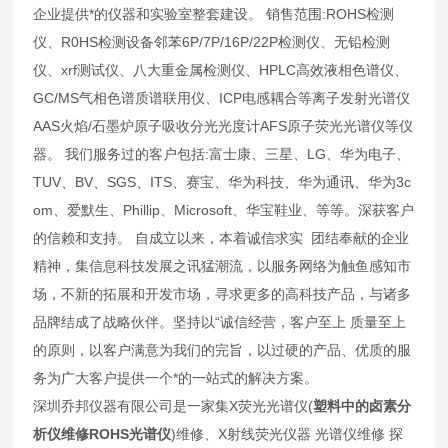
企业提供*的仪器和实验室整套建设。 销售范围:ROHS检测
仪、R0HS检测设备邻苯6P/7P/16P/22P检测仪、无铅检测
仪、xrf测试仪、八大重金属检测仪、HPLC高效液相色谱仪、
GC/MS气相色谱质谱联用仪、ICP电感耦合等离子发射光谱仪
AAS火焰/石墨炉原子吸收分光光度计AFS原子荧光光谱仪等仪
器。 我们服务过的客户包括:富士康、三星、LG、华为电子、
TUV、BV、SGS、ITS、赛宝、华为科技、华为通讯、华为3c
om、爱默生、Phillip、Microsoft、华宝鞋业、等等。深获客户
的信赖和支持。 自成立以来，本着诚信求实 团结奉献的企业
精神，集信息科技发展之讯猛潮流，以服务网络为触鱼感知市
场，不新的拓展和开发市场，寻求更多的高科技产品，与诸多
品牌结成了战略伙伴。坚持以“诚信经营，客户至上 质量至上
的原则，以客户满意为我们的完旨，以过硬的产品、优质的服
务为广大客户提供一个*的一站式的解决方案。
深圳乔邦仪器有限公司是一家集X荧光光谱仪(
塑料中的卤素分
析仪维修ROHS光谱仪
)维修、X射线荧光仪器 光谱仪维修 探