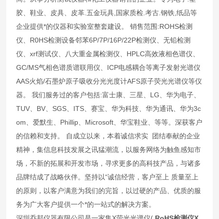
胶、鞋业、皮具、皮革.五金玩具,国家质检.考古.钢铁,纸品等
企业提供*的仪器和实验室整套建设。 销售范围:ROHS检测
仪、R0HS检测设备邻苯6P/7P/16P/22P检测仪、无铅检测
仪、xrf测试仪、八大重金属检测仪、HPLC高效液相色谱仪、
GC/MS气相色谱质谱联用仪、ICP电感耦合等离子发射光谱仪
AAS火焰/石墨炉原子吸收分光光度计AFS原子荧光光谱仪等仪
器。 我们服务过的客户包括:富士康、三星、LG、华为电子、
TUV、BV、SGS、ITS、赛宝、华为科技、华为通讯、华为3c
om、爱默生、Phillip、Microsoft、华宝鞋业、等等。深获客户
的信赖和支持。 自成立以来，本着诚信求实 团结奉献的企业
精神，集信息科技发展之讯猛潮流，以服务网络为触鱼感知市
场，不新的拓展和开发市场，寻求更多的高科技产品，与诸多
品牌结成了战略伙伴。坚持以“诚信经营，客户至上 质量至上
的原则，以客户满意为我们的完旨，以过硬的产品、优质的服
务为广大客户提供一个*的一站式的解决方案。
深圳乔邦仪器有限公司是一家集X荧光光谱仪(
RoHS检测仪X