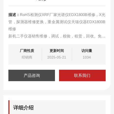
描述：
RoHS检测仪XRF厂家光谱仪EDX1800B维修，X光
管，探测器维修更换，重金属测试仪天瑞仪器EDX1800B
维修
新机二手仪器销售维修，调试，校验，租赁，回收。免费
远程解决软件问题，可免费上门检测仪器服务！！
租赁环保测试仪器，可根据客户需要选择相应的日期租
厂商性质
更新时间
访问量
赁，免费提供相应的技术支持和满意的服务，如有意向和
经销商
2025-05-21
1034
疑问可来电相谈。
产品咨询
联系我们
详细介绍