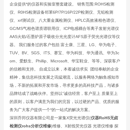
企业提供*的仪器和实验室整套建设。 销售范围:ROHS检测
仪、R0HS检测设备邻苯6P/7P/16P/22P检测仪、无铅检测
仪、xrf测试仪、八大重金属检测仪、HPLC高效液相色谱仪、
GC/MS气相色谱质谱联用仪、ICP电感耦合等离子发射光谱仪
AAS火焰/石墨炉原子吸收分光光度计AFS原子荧光光谱仪等仪
器。 我们服务过的客户包括:富士康、三星、LG、华为电子、
TUV、BV、SGS、ITS、赛宝、华为科技、华为通讯、华为3c
om、爱默生、Phillip、Microsoft、华宝鞋业、等等。深获客户
的信赖和支持。 自成立以来，本着诚信求实 团结奉献的企业
精神，集信息科技发展之讯猛潮流，以服务网络为触鱼感知市
场，不新的拓展和开发市场，寻求更多的高科技产品，与诸多
品牌结成了战略伙伴。坚持以“诚信经营，客户至上 质量至上
的原则，以客户满意为我们的完旨，以过硬的产品、优质的服
务为广大客户提供一个*的一站式的解决方案。
深圳乔邦仪器有限公司是一家集X荧光光谱仪(
仪器RoHS无卤
检测仪rohs分析仪维修
)维修、X射线荧光仪器 光谱仪维修 探