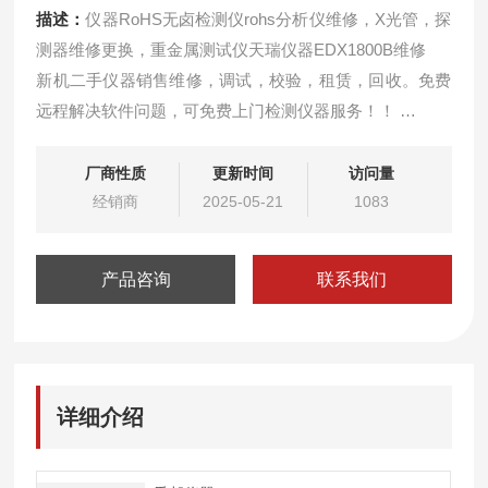
描述：
仪器RoHS无卤检测仪rohs分析仪维修，X光管，探
测器维修更换，重金属测试仪天瑞仪器EDX1800B维修
新机二手仪器销售维修，调试，校验，租赁，回收。免费
远程解决软件问题，可免费上门检测仪器服务！！
租赁环保测试仪器，可根据客户需要选择相应的日期租
赁，免费提供相应的技术支持和满意的服务，如有意向和
厂商性质
更新时间
访问量
疑问可来电相谈。
经销商
2025-05-21
1083
产品咨询
联系我们
详细介绍