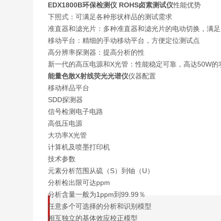
EDX1800B环保检测仪 ROHS卤素测试仪
性能优势
下照式：可满足各种形状样品的测试需求
准直器和滤光片：多种准直器和滤光片的电动切换，满足
移动平台：精细的手动移动平台，方便定位测试点
高分辨率探测器：提高分析的性
新一代的高压电源和X光管：性能稳定可靠，高达50W
能量色散X射线荧光光谱仪
仪器配置
移动样品平台
SDD探测器
信号检测电子电路
高低压电源
大功率X光管
计算机及喷墨打印机
技术参数
元素分析范围从硫（S）到铀（U）
分析检出限可达ppm
分析含量一般为1ppm到99.99％
任意多个可选择的分析和识别模型
相互独立的基体效应校正模型