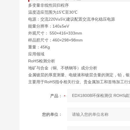
多变量非线性回归程序
温度适应范围为15℃至30℃
电源：交流220V±5V,建议配置交流净化稳压电源
能量分辨率：140±5eV
外观尺寸： 550×416×333mm
样品腔尺寸：460×298×98mm
重量：45Kg
应用领域
RoHS检测分析
地矿与合金（铜、不锈钢等）成分分析
金属镀层的厚度测量、电镀液和镀层含量的测定，铂，银
主要用于RoHS指令相关行业、贵金属加工和首饰加工
产品：
您的单位：