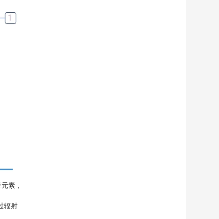
轻元素，
过辐射