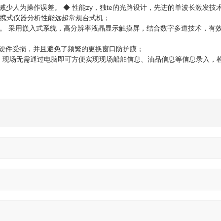
化，减少人为操作误差。 ◆ 性能zy，独te的光路设计，先进的单波长激发技
携式仪器分析性能远超常规台式机；
。 采用嵌入式系统，高分辨率液晶显示触摸屏，结合数字多道技术，有
器硬件受损，并且避免了频繁的更换窗口防护膜；
捷；现场无需通过电脑即可方便实现现场船舶信息、油品信息等信息录入，