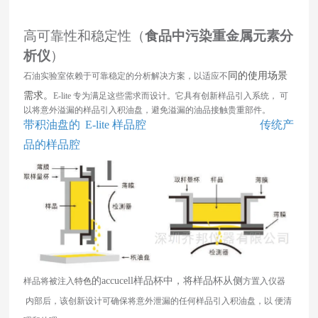
高可靠性和稳定性（
食品中污染重金属元素分
析仪
）
同的使用场景
石油实验室依赖于可靠稳定的分析解决方案，以适应不
需求。
E-lite 专为满足这些需求而设计。它具有创新样品引入系统，
可
以将意外溢漏的样品引入积油盘，避免溢漏的油
品接触贵重部件。
带积油盘的
E-lite 样品腔
传统产
品的样品腔
的accucell样品杯中，将样品杯从侧
样品将被注入
特色
方置入仪器
内部后，该创新设计可确保将意外泄漏的任何样品引入积油
盘，以
便清