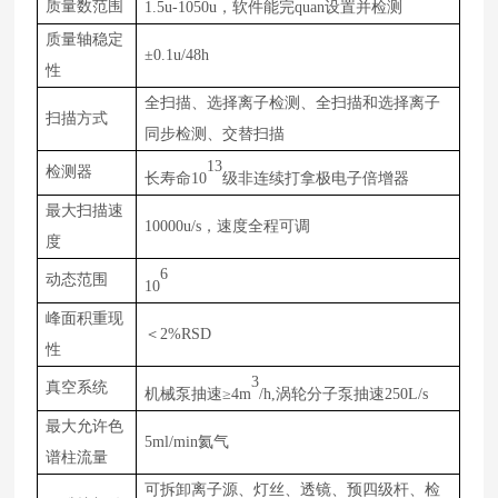
质量数范围
设置并检测
1
.5
u-
1050
u，软件能完quan
质量轴稳定
±0
.1
u/4
8
h
性
全扫描、选择离子检测、全扫描和选择离子
扫描方式
同步检测、交替扫描
1
3
检测器
长寿命1
0
级非连续打拿极电子倍增器
最大扫描速
1
0000
u/s，速度全程可调
度
6
动态范围
1
0
峰面积重现
＜2%
RSD
性
3
真空系统
机械泵抽速≥
4
m
/h
,
涡轮分子泵抽速2
50L/
s
最大允许色
5ml/
min
氦气
谱柱流量
可拆卸离子源、灯丝、透镜、预四级杆、检