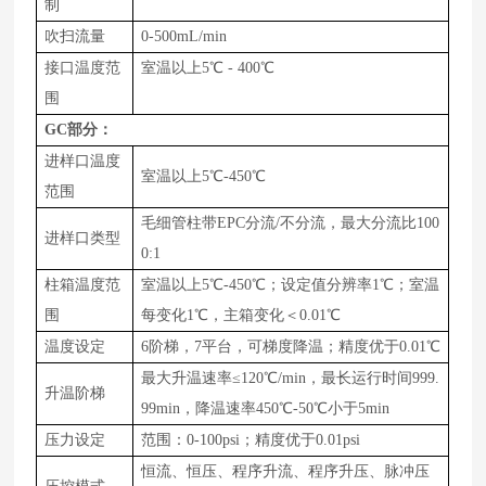
制
吹扫流量
0-
500
m
L
/
min
接口温度范
室温以上
5
℃
-
400
℃
围
GC
部分：
进样口温度
室温以上5℃-
450
℃
范围
毛细管柱带E
PC
分流/不分流，最大分流比1
00
进样口类型
0
:1
柱箱温度范
室温以上5℃-
450
℃；设定值分辨率1℃；室温
围
每变化1℃，主箱变化＜0
.01
℃
温度设定
6阶梯，7平台，可梯度降温；精度优于0.01℃
最大升温速率≤
120
℃/
min
，最长运行时间9
99.
升温阶梯
99
min，降温速率4
50
℃-
50
℃小于5min
压力设定
范围：0-
100
psi；精度优于0.01psi
恒流、恒压、程序升流、程序升压、脉冲压