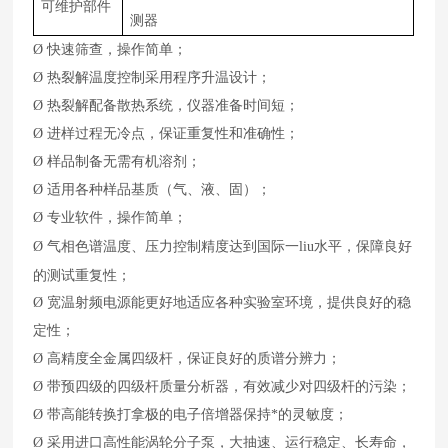
可维护部件
测器
Ø
快速筛查，操作简单；
Ø
热裂解温度控制采用程序升温设计；
Ø
热裂解配备散热系统，仪器准备时间短；
Ø
进样过程无冷点，保证重复性和准确性；
Ø
样品制备无需有机溶剂；
Ø
适用各种样品基质（气、液、固）；
Ø
专业软件，操作简单；
水平，保障良好
Ø
气相色谱温度、压力控制精度达到国际一liu
的测试重复性；
Ø
宽温射频电源能更好地适应各种实验室环境，提供良好的稳
定性；
Ø
高精度全金属四级杆，保证良好的质谱分辨力；
Ø
带预四级的四级杆质量分析器，有效减少对四级杆的污染；
Ø
带高能转换打拿极的电子倍增器保持*的灵敏度；
Ø
采用进口高性能涡轮分子泵，大抽速、运行稳定、长寿命，