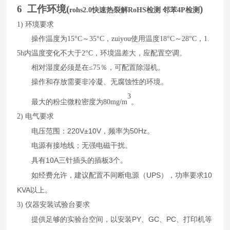
6 工作环境(
)
rohs2.0快速热裂解RoHS检测 邻苯4P检测
1)
环境要求
操作温度为
15
°
C
～
35
°
C
，zuiyou使用温度
18
°
C
～
28
°
C
，
1.
5h
内温度变化不大于
2
°
C
，环境温差大，应配置空调。
相对湿度必须是在≤
75
％，可配置除湿机。
操作和存放需要非冷凝、无腐蚀性的环境。
3
最大的粉尘微粒密度为
80mg/m
。
2)
电气要求
220V±10V
50Hz
电压范围：
，频率为
。
电源有接地线；无强电磁干扰。
10A
3
具有
三针插头的插板
个。
UPS
10
如经费允许，建议配置不间断电源（
），功率要求
KVA
以上。
3)
仪器安装试验台要求
PY
GC
PC
提供足够的实验台空间，以安装
、
、
、打印机等