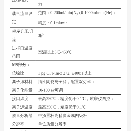
压控模式
力
范围：0-
200
ml
/min(N
),0-1000ml/min(He)
；
载气流量设
2
定
精度：0.1ml/min
程序升压/升
3阶
流
进样口温度
室温以上5℃-
450
℃
范围
MS
部分：
信噪比
1
pg
OFN,
m/z
272,
≥
400
:1以上
离子源材料
惰性陶瓷离子源，配置双灯丝；
离子化能量
1
0
-
100
ev可调
接口温度
最高
350
℃，精度优于0
.1
℃，质谱仪自控；
离子源温度
最高
350
℃，精度优于0
.1
℃
质量分析器
带预置杆高精度金属四级杆
分辨率
单位质量分辨率