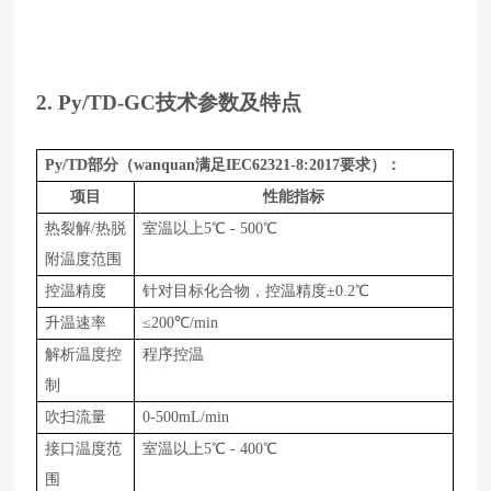
2. Py/TD-GC
技术参数及特点
Py/TD
部分（wanquan满足IEC62321-8:2017要求）：
项目
性能指标
热裂解/热脱
室温以上
5
℃
-
5
00
℃
附温度范围
控温精度
针对目标化合物，
控温精度±0
.2
℃
升温速率
≤
200
℃
/min
解析温度控
程序控温
制
吹扫流量
0-
500
m
L
/
min
接口温度范
室温以上
5
℃
-
400
℃
围