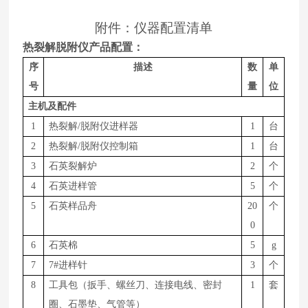
附件：仪器配置清单
热裂解脱附仪产品配置：
序
描述
数
单
号
量
位
主机及配件
1
热裂解/脱附仪进样器
1
台
2
热裂解/脱附仪控制箱
1
台
3
石英裂解炉
2
个
4
石英进样管
5
个
5
石英样品舟
20
个
0
6
石英棉
5
g
7
7#进样针
3
个
8
工具包（扳手、螺丝刀、连接电线、密封
1
套
圈、石墨垫、气管等）