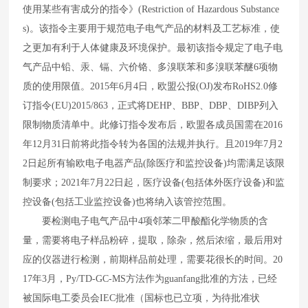
使用某些有害成分的指令》
(Restriction of Hazardous Substance
s)
。该指令主要用于规范电子电气产品的材料及工艺标准，使
之更加有利于人体健康及环境保护。最初该指令规定了电子电
气产品中铅、汞、镉、六价铬、多溴联苯和多溴联苯醚
6
项物
质的使用限值。
2015
年
6
月
4
日，欧盟公报
(OJ)
发布
RoHS2.0
修
订指令
(EU)2015/863
，正式将
DEHP
、
BBP
、
DBP
、
DIBP
列入
限制物质清单中。此修订指令发布后，欧盟各成员国需在
2016
年
12
月
31
日前将此指令转为各国的法规并执行。且
2019
年
7
月
2
2
日起所有输欧电子电器产品
(
除医疗和监控设备
)
均需满足该限
制要求；
2021
年
7
月
22
日起，医疗设备
(
包括体外医疗设备
)
和监
控设备
(
包括工业监控设备
)
也将纳入该管控范围。
要检测电子电气产品中
4
项邻苯二甲酸酯化学物质的含
量，需要将电子样品粉碎，提取，除杂，然后浓缩，最后用对
应的仪器进行检测，前期样品前处理，需要花很长的时间。
20
17
年
3
月，
Py/TD-GC-MS
方法作为guanfang批准的方法，已经
被国际电工委员会
IEC
批准（国标也已立项，为待批准状