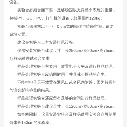
设备。
实验台必须台面平整，足够稳固以支撑整个系统的重量，
PY
GC
PC
120kg
包括
、
、
、打印机等设备，总重量约
。
0.5m
实验台四周留出不小于
宽的操作与维修空间，请勿
贴墙安置。
建议在实验台上方安装排风设备。
250cm×
80cm×
75cm
仪器安装实验台建议尺寸：长
宽
高
。
4)
样品处理试验台要求
样品处理实验台主要用于放置电子天平及进行样品处理。
样品处理实验台应稳固耐用，并且减少振动的产生。
不能把电子天平放置在通风口或者风扇附近，因为较强的
气流会影响称量的结果。
样品处理实验台还应留有足够的空间进行样品处理。
120cm×
80cm×
75cm
样品处理实验台建议尺寸：长
宽
高
。
如空间限制，仪器安装实验台及样品处理实验台亦可使用
150cm
两张长
的实验桌。