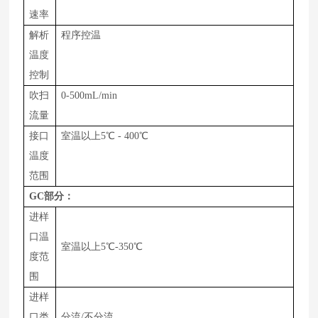
速率
解析
程序控温
温度
控制
吹扫
0-
500
m
L
/
min
流量
接口
室温以上
5
℃
-
400
℃
温度
范围
GC
部分：
进样
口温
室温以上5℃-
350
℃
度范
围
进样
口类
分流/不分流