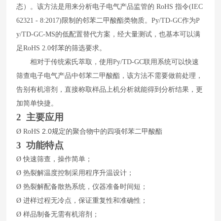
态）。该方法是用来分析电子电气产品监管的
RoHS
指令
(IEC
62321 - 8:2017)
限制的邻苯二甲酸酯类物质。
Py/TD-GC
作为
P
y/TD-GC-MS
的低配置替代方案，经大量测试，也基本可以满
足
RoHS 2.0
邻苯的筛选要求。
相对于传统索氏萃取，使用
Py/TD-GC
联用系统可以快速
筛查电子电气产品中邻苯二甲酸酯，该方法不需要做前处理，
告别有机溶剂，直接称取样品上机分析就能得到分析结果，更
加简单快捷。
2 主要应用
2.0
Ø
RoHS
规定的聚合物
中的
四项
邻苯二甲酸酯
3
功能特点
Ø
快速筛查，操作简单；
Ø
热裂解温度控制采用程序升温设计；
Ø
热裂解配备散热系统，仪器准备时间短；
Ø
进样过程无冷点，保证重复性和准确性；
Ø
样品制备无需有机溶剂；