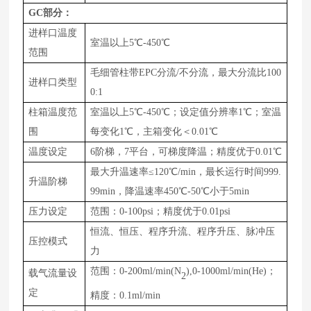
GC
部分：
进样口温度
室温以上5℃-
450
℃
范围
毛细管柱带E
PC
分流/不分流，最大分流比1
00
进样口类型
0
:1
柱箱温度范
室温以上5℃-
450
℃；设定值分辨率1℃；室温
围
每变化1℃，主箱变化＜0
.01
℃
温度设定
6阶梯，7平台，可梯度降温；精度优于0.01℃
最大升温速率≤
120
℃/
min
，最长运行时间9
99.
升温阶梯
99
min，降温速率4
50
℃-
50
℃小于5min
压力设定
范围：0-
100
psi；精度优于0.01psi
恒流、恒压、程序升流、程序升压、脉冲压
压控模式
力
范围：0-
200
ml
/min(N
),0-1000ml/min(He)
；
载气流量设
2
定
精度：0.1ml/min