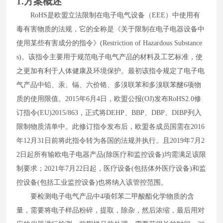
1.
方案
概述
RoHS
是欧盟立法限制在电子电气设备（
EEE
）中使用有
毒有害物质的法规，它的全称是《关于限制在电子电器设备中
使用某些有害成分的指令》
(Restriction of Hazardous Substance
s)
。该指令主要用于规范电子电气产品的材料及工艺标准，使
之更加有利于人体健康及环境保护。最初该指令规定了电子电
气产品中铅、汞、镉、六价铬、多溴联苯和多溴联苯醚
6
项物
质的使用限值。
2015
年
6
月
4
日，欧盟公报
(OJ)
发布
RoHS2.0
修
订指令
(EU)2015/863
，正式将
DEHP
、
BBP
、
DBP
、
DIBP
列入
限制物质清单中。此修订指令发布后，欧盟各成员国需在
2016
年
12
月
31
日前将此指令转为各国的法规并执行。且
2019
年
7
月
2
2
日起所有输欧电子电器产品
(
除医疗和监控设备
)
均需满足该限
制要求；
2021
年
7
月
22
日起，医疗设备
(
包括体外医疗设备
)
和监
控设备
(
包括工业监控设备
)
也将纳入该管控范围。
要检测电子电气产品中
4
项邻苯二甲酸酯化学物质的含
量，需要将电子样品粉碎，提取，除杂，然后浓缩，最后用对