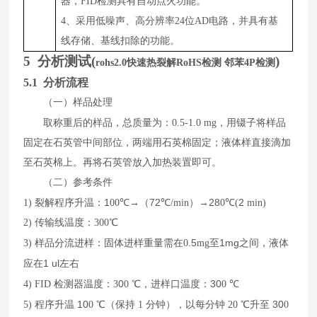
器，FID检测具有自动点火功能。
4、采用低噪声、高分辨率24位AD电路，并具有基
线存储、基线扣除的功能。
5
分析测试
(
)
rohs2.0快速热裂解RoHS检测 邻苯4P检测
5.1 分析流程
（一）样品处理
取称重后的样品，总质量为：
0.5-1.0
mg
，用镊子将样品
固定在石英管中间部位，两端用石英棉固定；液体样直接滴加
至石英棉上。再将石英管放入加热装置即可。
（二）参考条件
1
72
28
2
1)
裂解程序升温：
00
℃→（
℃
/min
）→
0
℃
(
min)
2)
传输线温度：
300
℃
.5
1mg
3)
样品分流进样：
固体
进
样
重量需在
0
mg
至
之间，液体
1 ul
应在
左右
0
30
4)
FID
检测器温度：
3
0
℃，进样口温度：
0
℃
10
30
5)
程序升温
0
℃（保持
1
分钟），以每分钟
20
℃升至
0