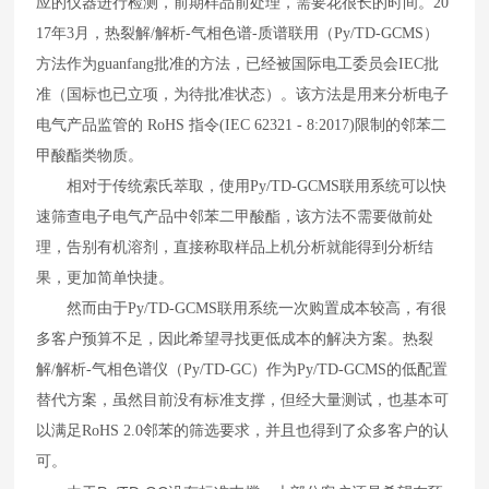
应的仪器进行检测，前期样品前处理，需要花很长的时间。
20
17
年
3
月，热裂解
/
解析
-
气相色谱
-
质谱联用（
Py/TD-GCMS
）
方法作为guanfang批准的方法，已经被国际电工委员会
IEC
批
准（国标也已立项，为待批准状态）。该方法是用来分析电子
电气产品监管的
RoHS
指令
(IEC 62321 - 8:2017)
限制的邻苯二
甲酸酯类物质。
相对于传统索氏萃取，使用
Py/TD-GCMS
联用系统可以快
速筛查电子电气产品中邻苯二甲酸酯，该方法不需要做前处
理，告别有机溶剂，直接称取样品上机分析就能得到分析结
果，更加简单快捷。
然而由于
Py/TD-GCMS
联用系统一次购置成本较高，有很
多客户预算不足，因此希望寻找更低成本的解决方案。热裂
解
/
解析
-
气相色谱仪（
Py/TD-GC
）作为
Py/TD-GCMS
的低配置
替代方案，虽然目前没有标准支撑，但经大量测试，也基本可
以满足
RoHS 2.0
邻苯的筛选要求，并且也得到了众多客户的认
可。