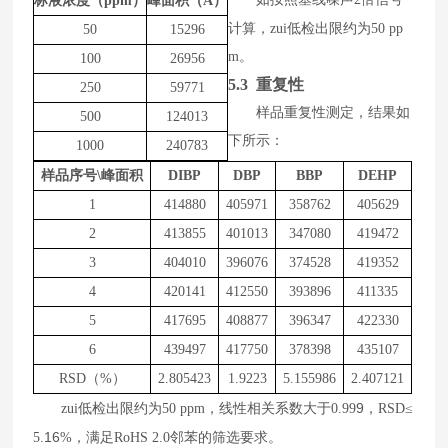
标液浓度（ppm）
峰面积（A）
计算，zui低检出限约为
50
pp
50
15296
m
。
100
26956
5.3 重复性
250
59771
样品
重复性测定，结果如
500
124013
下所示
：
1000
240783
样品序号\峰面积
DIBP
DBP
BBP
DEHP
1
414880
405971
358762
405629
2
413855
401013
347080
419472
3
404010
396076
374528
419352
4
420141
412550
393896
411335
5
417695
408877
396347
422330
6
439497
417750
378398
435107
RSD（%）
2.805423
1.9223
5.155986
2.407121
9
zui低检出限约为
50
ppm
，线性相关系数大于
0.99
，
RSD
≤
16
5.
%
，满足
RoHS 2.0
邻苯的筛选要求。