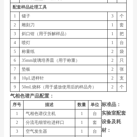
配套样品处理工具
1
镊子
3
个
2
雕刻刀
1
套
3
斜口钳（用于拆解样品）
1
把
4
喷灯
1
台
5
称量纸
2
袋
6
35mm玻璃培养皿（用于称重）
2
只
7
垫板
2
张
8
1
0
μ
L
进样针
2
支
9
50m
L
烧杯（用于盛放使用后的样品舟）
2
个
气相色谱产品配置：
标准品：
序号
描述
数量
单位
实验室配套
1
气相色谱仪主机
1
台
设备及耗
2
分流毛细管柱进样口
1
套
材：
3
空气发生器
1
台