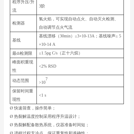
程序升压/升
3阶
流
氢火焰，可实现自动点火、自动灭火检测、
检测器
自动调节点火气流
基线漂移（30min）≤3×10-13A；基线噪声≤ 5
基线
×10-14 A
检测限
≤1.5pg C/s（正十六烷）
最di
峰面积重现
<
2% RSD
性
7
动态范围
>
1
0
保留时间重
<1
s
现性
Ø
快速筛查，操作简单；
Ø
热裂解温度控制采用程序升温设计；
Ø
热裂解配备散热系统，仪器准备时间短；
Ø
进样过程无冷点，保证重复性和准确性；