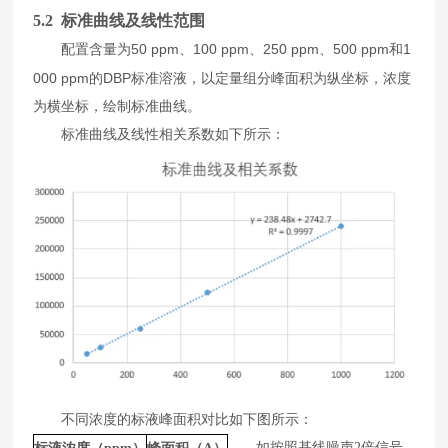
5
.2 标准曲线及线性范围
50 ppm
100 ppm
250 ppm
500 ppm
1
配置
含量
为
、
、
、
和
000 ppm
DBP
的
标准溶液，
以
定量组分峰面积为纵坐标
，
浓度
为横坐标
，
绘制标准曲线
。
标准曲线及线性相关系数如下所示
：
不同浓度的标液峰面积对比如下图所示：
如按照基线噪声
2
倍信号