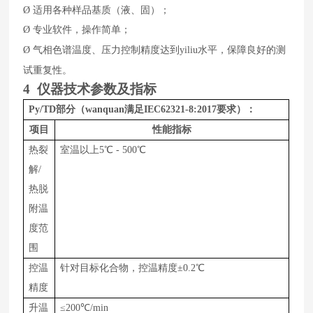
Ø
适用各种样品基质（液、固）；
Ø
专业软件，操作简单；
水平，保障良好的测
Ø
气相色谱温度、压力控制精度达到yiliu
试重复性。
4
仪器技术参数及指标
Py/TD
部分（wanquan满足IEC62321-8:2017要求）：
项目
性能指标
热裂
室温以上
5
℃
-
5
00
℃
解/
热脱
附温
度范
围
控温
针对目标化合物，
控温精度±0.2℃
精度
升温
≤
200
℃
/min