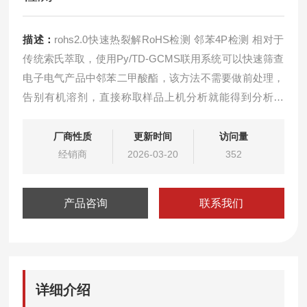
描述：
rohs2.0快速热裂解RoHS检测 邻苯4P检测 相对于
传统索氏萃取，使用Py/TD-GCMS联用系统可以快速筛查
电子电气产品中邻苯二甲酸酯，该方法不需要做前处理，
告别有机溶剂，直接称取样品上机分析就能得到分析结
果，更加简单快捷。快速热裂解RoHS检测 邻苯4P检测色
谱仪
厂商性质
更新时间
访问量
经销商
2026-03-20
352
产品咨询
联系我们
详细介绍