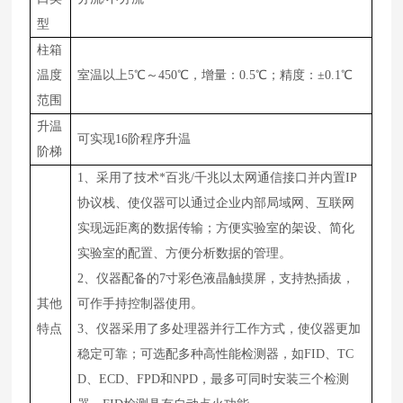
型
柱箱
温度
室温以上
5
℃～450℃，增量：0.5℃；精度：±0.1℃
范围
升温
可实现16阶程序升温
阶梯
1、采用了技术*百兆/千兆以太网通信接口并内置IP
协议栈、使仪器可以通过企业内部局域网、互联网
实现远距离的数据传输；方便实验室的架设、简化
实验室的配置、方便分析数据的管理。
2、仪器配备的7寸彩色液晶触摸屏，支持热插拔，
其他
可作手持控制器使用。
特点
3、仪器采用了多处理器并行工作方式，使仪器更加
稳定可靠；可选配多种高性能检测器，如FID、TC
D、ECD、FPD和NPD，最多可同时安装三个检测