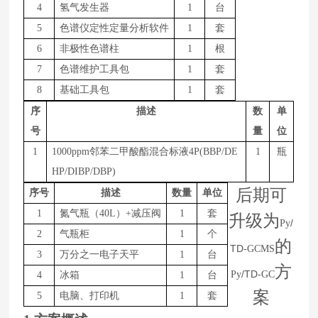
4
氢气发生器
1
台
5
色谱仪定性定量分析软件
1
套
6
非极性色谱柱
1
根
7
色谱维护工具包
1
套
8
基础工具包
1
套
序
描述
数
单
号
量
位
1
1
000
ppm邻苯二甲酸酯混合标液4P(BBP/DE
1
瓶
HP/DIBP/DBP)
后期可
序号
描述
数量
单位
1
氮气瓶（4
0L
）+减压阀
1
套
升级为
/
Py
2
气瓶柜
1
个
的
TD
-GCMS
3
万分之一电子天平
1
台
方
/TD
Py
-GC
4
冰箱
1
台
案
5
电脑、打印机
1
套