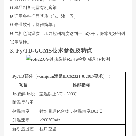
Ø
样品制备无需有机溶剂；
Ø
适用各种样品基质（气、液、固）；
Ø
专业软件，操作简单；
水平，保障良好的测
Ø
气相色谱温度、压力控制精度达到一liu
试重复性。
3
.
Py/TD-GCMS
技术参数及特点
Py/TD
部分（wanquan满足IEC62321-8:2017要求）：
项目
性能指标
热裂解/热脱
室温以上
5
℃
-
5
00
℃
附温度范围
控温精度
针对目标化合物，控温精度±0.2℃
升温速率
≤
200
℃
/min
解析温度控
程序控温