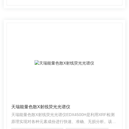
天瑞能量色散X射线荧光光谱仪
天瑞能量色散X射线荧光光谱仪EDX4500H是利用XRF检测
原理实现对各种元素成份进行快速、准确、无损分析。该仪
器的主要特征是利用智能真空系统，可对Si、P、S、Al、