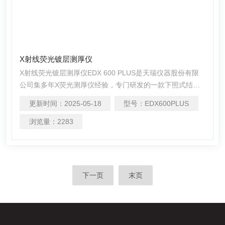
X射线荧光镀层测厚仪
X射线荧光镀层测厚仪EDX 600 PLUS是天瑞仪器股份有限
公司集多年X荧光测厚仪经验，专门研发的一款下照式结构
的镀层测厚仪。对工业电镀、化镀、热镀等各种镀层厚度进
更新时间：
2025-05-18
型号：
EDX600PLUS
行精准检测。可广泛应用于光伏行业、五金卫浴、电子电
气、航空航天、磁性材料、汽车行业、通讯行业等领域。
浏览量：
2283
下一页
末页