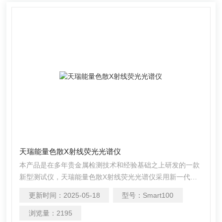
天瑞能量色散X射线荧光光谱仪
本产品是在多年贵金属检测技术和经验基础之上研发的一款
新型测试仪，天瑞能量色散X射线荧光光谱仪采用新一代探
测器及多道技术，实现高计数率，1秒出结果，准确分析贵
更新时间：
2025-05-18
型号：
Smart100
金属含量。同时，具备二维移动平台及高清工业摄像头，实
现样品准确定位（可对99.99%黄金进行有效分析）。
浏览量：
2195