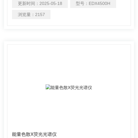
更新时间：
2025-05-18
型号：
EDX4500H
Mg等轻元素具有良好的激发效果，利用XRF技术可对高含
量的Cr、Ni、Mo等关注的元素进行准确分析，在冶炼过程
浏览量：
2157
控制中起到了测试时间短，大大提高了检测效率和工作效率
的作用。另外，在合金分析、全元素分析、有害元素检测应
用上也十分广泛。
能量色散X荧光光谱仪