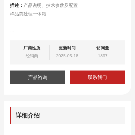
描述：
产品说明、技术参数及配置
样品前处理一体箱
仪器特点
厂商性质
更新时间
访问量
用于胶体金免疫层析结果的客观判读
经销商
2025-05-18
1867
可进行半定量、定量免疫测定
用于金标分析试剂条的定量分析的智能化仪器
产品咨询
联系我们
小巧，便于携带
仪器软件人性化设计，傻瓜式操作
单机可储存10000条数据，并支持内存扩展
预留二维码扫描接口，轻松扫读曲线数据
详细介绍
内置智能化数据处理模块，大限度消除干扰