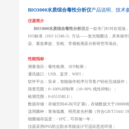
BIO3000水质综合毒性分析仪
产品说明、技术
仪器简介
BIO3000水质综合毒性分析仪
是一款专门针对在现场，野
ISO标准（ISO 11348-3）方法——发光细菌法，
染、紧急事故、安检、常规检测及分析研究等场合。
性能指标
测量项目：毒性检测、ATP检测；
通讯接口：USB、蓝牙、WIFI；
软件平台：安卓，智能操作程序引导客户轻松完成操作；
筛查范围：0~100%抑制率（10~90% 线性抑制）；
检测范围：0-65535RLU；
数据存储：存储空间4GB(可扩展)，存储数据大于100000
适用菌种：青海弧菌、明亮发光杆菌（符合GB/T15441 199
细菌储存温度：−18℃，可存储一年；
仪器采用IP65防尘防水等级设计可适应恶劣环境；