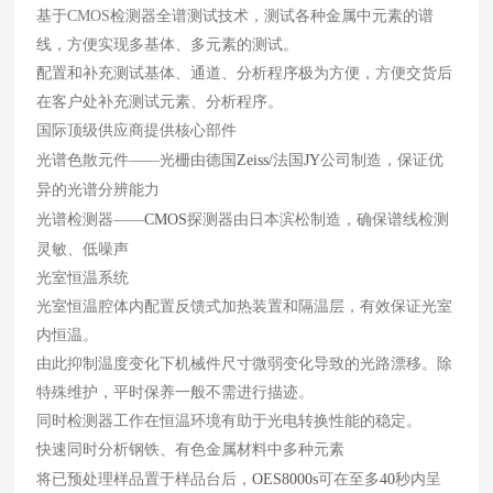
基于CMOS检测器全谱测试技术，测试各种金属中元素的谱
线，方便实现多基体、多元素的测试。
配置和补充测试基体、通道、分析程序极为方便，方便交货后
在客户处补充测试元素、分析程序。
国际顶级供应商提供核心部件
光谱色散元件——光栅由德国
Zeiss/
法国
JY
公司制造，保证优
异的光谱分辨能力
光谱检测器——
CMOS
探测器由日本滨松制造，确保谱线检测
灵敏、低噪声
光室恒温系统
光室恒温腔体内配置反馈式加热装置和隔温层，有效保证光室
内恒温。
由此抑制温度变化下机械件尺寸微弱变化导致的光路漂移。除
特殊维护，平时保养一般不需进行描迹。
同时检测器工作在恒温环境有助于光电转换性能的稳定。
快速同时分析钢铁、有色金属材料中多种元素
将已预处理样品置于样品台后，
OES8000s
可在至多
40
秒内呈