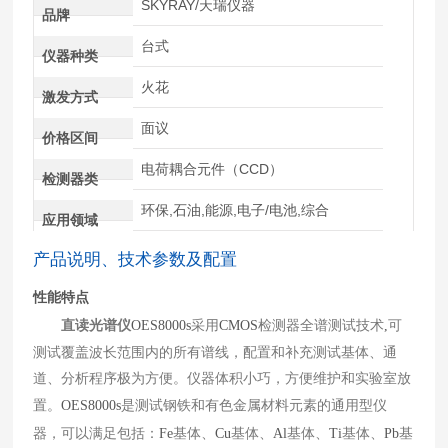
SKYRAY/天瑞仪器
品牌
台式
仪器种类
火花
激发方式
面议
价格区间
电荷耦合元件（CCD）
检测器类
环保,石油,能源,电子/电池,综合
应用领域
产品说明、技术参数及配置
性能特点
直读光谱仪
OES8000s
采用
CMOS
检测器全谱测试技术
,
可
测试覆盖波长范围内的所有谱线，配置和补充测试基体、通
道、分析程序极为方便。仪器体积小巧，方便维护和实验室放
置。
OES8000s
是测试钢铁和有色金属材料元素的通用型仪
器，可以满足包括：
Fe
基体、
Cu
基体、
Al
基体、
Ti
基体、
Pb
基