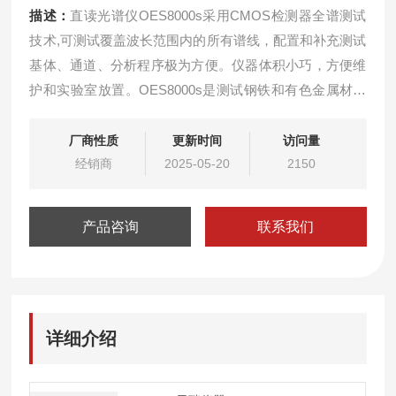
描述：
直读光谱仪OES8000s采用CMOS检测器全谱测试
技术,可测试覆盖波长范围内的所有谱线，配置和补充测试
基体、通道、分析程序极为方便。仪器体积小巧，方便维
护和实验室放置。OES8000s是测试钢铁和有色金属材料
元素的通用型仪器，可以满足包括：Fe基体、Cu基体、Al
基体、Ti基体、Pb基体
厂商性质
更新时间
访问量
经销商
2025-05-20
2150
产品咨询
联系我们
详细介绍