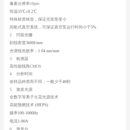
像素分辨率10pm
恒温
33
℃±
0.2
℃
特殊材质铸造，保证光室形变小
间歇式真空系统，可保证真空泵运行时间小于
5%
2. 凹面光栅
刻线密度
3600l/mm
光谱线色散率：
1.04 nm/mm
3. 检测器
高性能线阵CMOS
4. 分析时间
依样品种类而不同，一般少于
40
秒
5. 激发光源
全数字等离子火花光源技术
高能预燃技术
(HEPS)
频率
100-1000Hz
电流
1-80A
6. 激发台