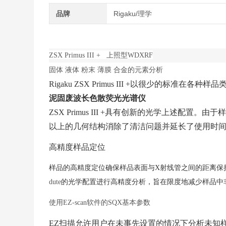
品牌
Rigaku/理学
ZSX Primus III + 上照型WDXRF
固体
液体
粉末
薄膜
合金的元素分析
Rigaku ZSX Primus III +以很少的
泥固废波长色散荧光光谱仪
ZSX Primus III +具有创新的光学上述
以上的几何结构消除了清洁问题并延长了使用时
高精度样品定位
样品的高精度定位确保样品表面与
X射线管之间的距离保持恒
dute
的光学配置进行高精度分析，旨在限度地减少样品中
使用
EZ-scan软件的SQX基本参数
EZ扫描允许用户在未事先设置的情况下分析未知