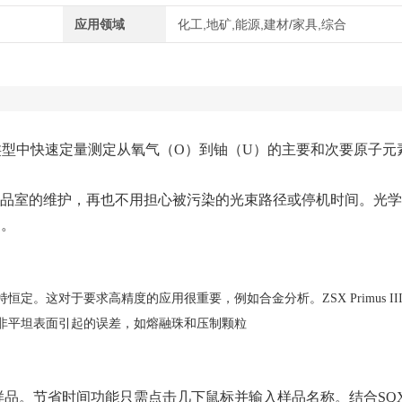
应用领域
化工,地矿,能源,建材/家具,综合
标准在各种样品类型中快速定量测定从氧气（O）到铀（U）的主要和次要原子
配置。由于样品室的维护，再也不用担心被污染的光束路径或停机时间。光
间。
定。这对于要求高精度的应用很重要，例如合金分析。ZSX Primus III
非平坦表面引起的误差，如熔融珠和压制颗粒
样品。节省时间功能只需点击几下鼠标并输入样品名称。结合SQ