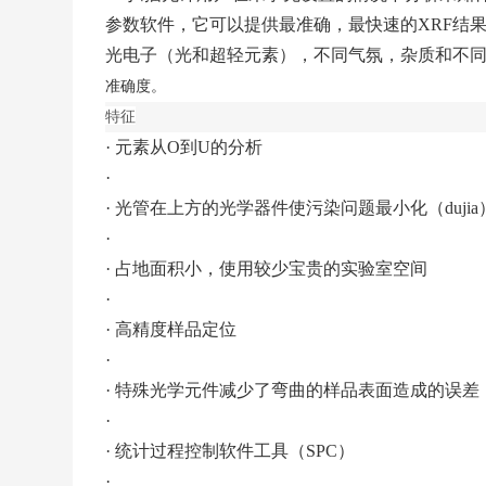
参数软件，它可以提供最准确，最快速的XRF结果
光电子（光和超轻元素），不同气氛，杂质和不
准确度。
特征
·
元素从
O到U的分析
·
·
光管在上方的光学器件使污染问题最小化（dujia
·
·
占地面积小，使用较少宝贵的实验室空间
·
·
高精度样品定位
·
·
特殊光学元件减少了弯曲的样品表面造成的误差
·
·
统计过程控制软件工具（
SPC）
·