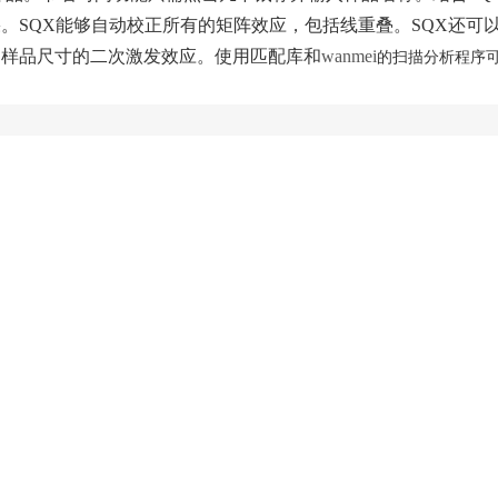
。SQX能够自动校正所有的矩阵效应，包括线重叠。SQX还可
同样品尺寸的二次激发效应。使用匹配库和
wanmei
的扫描分析程序
）