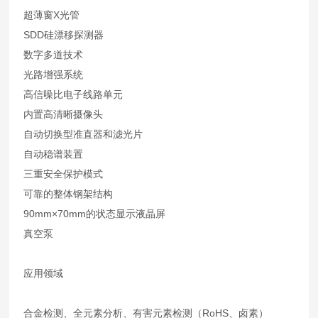
超薄窗X光管
SDD硅漂移探测器
数字多道技术
光路增强系统
高信噪比电子线路单元
内置高清晰摄像头
自动切换型准直器和滤光片
自动稳谱装置
三重安全保护模式
可靠的整体钢架结构
90mm×70mm的状态显示液晶屏
真空泵
应用领域
合金检测、全元素分析、有害元素检测（RoHS、卤素）