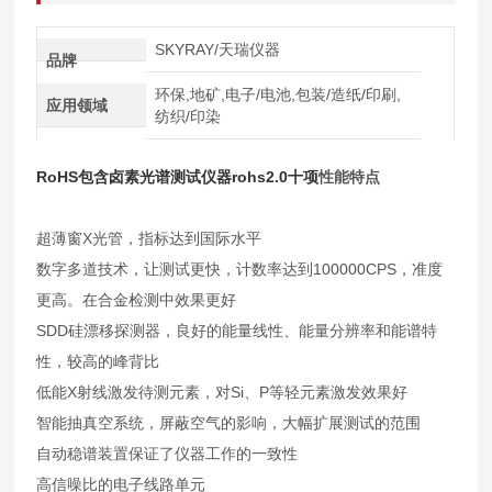
SKYRAY/天瑞仪器
品牌
环保,地矿,电子/电池,包装/造纸/印刷,
应用领域
纺织/印染
RoHS包含卤素光谱测试仪器rohs2.0十项
性能特点
超薄窗X光管，指标达到国际
水平
数字多道技术，让测试更快，计数率达到100000CPS，准度
更高。在合金检测中效果更好
SDD硅漂移探测器，良好的能量线性、能量分辨率和能谱特
性，较高的峰背比
低能X射线激发待测元素，对Si、P等轻元素激发效果好
智能抽真空系统，屏蔽空气的影响，大幅扩展测试的范围
自动稳谱装置保证了仪器工作的一致性
高信噪比的电子线路单元