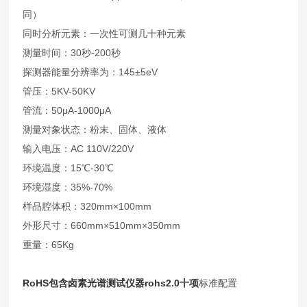
同）
同时分析元素：一次性可测几十种元素
测量时间：30秒-200秒
探测器能量分辨率为：145±5eV
管压：5KV-50KV
管流：50μA-1000μA
测量对象状态：粉末、固体、液体
输入电压：AC 110V/220V
环境温度：15℃-30℃
环境湿度：35%-70%
样品腔体积：320mm×100mm
外形尺寸：660mm×510mm×350mm
重量：65Kg
RoHS包含卤素光谱测试仪器rohs2.0十项
标准配置