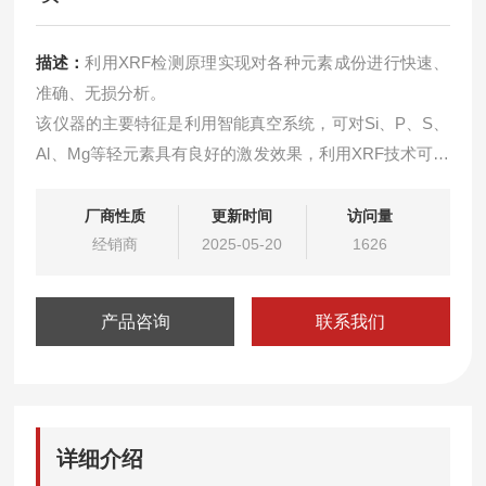
描述：
利用XRF检测原理实现对各种元素成份进行快速、
准确、无损分析。
该仪器的主要特征是利用智能真空系统，可对Si、P、S、
Al、Mg等轻元素具有良好的激发效果，利用XRF技术可对
高含量的Cr、Ni、Mo等关注的元素进行准确分析，在冶炼
过程控制中起到了测试时间短，大大提高了检测效率和工
厂商性质
更新时间
访问量
作效率的作用。RoHS包含卤素光谱测试仪器rohs2.0十项
经销商
2025-05-20
1626
产品咨询
联系我们
详细介绍