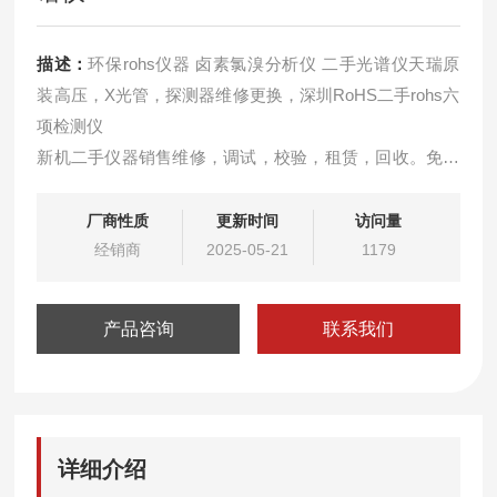
描述：
环保rohs仪器 卤素氯溴分析仪 二手光谱仪天瑞原
装高压，X光管，探测器维修更换，深圳RoHS二手rohs六
项检测仪
新机二手仪器销售维修，调试，校验，租赁，回收。免费
远程解决软件问题，可免费上门检测仪器服务！！
租赁环保测试仪器，可根据客户需要选择相应的日期租
厂商性质
更新时间
访问量
赁，免费提供相应的技术支持和满意的服务，如有意向和
经销商
2025-05-21
1179
疑问可来电相谈。
产品咨询
联系我们
详细介绍