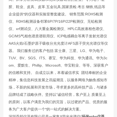
胶、鞋业、皮具、皮革.五金玩具,国家质检.考古.钢铁,纸品等
企业提供*的仪器和实验室整套建设。 销售范围:ROHS检测
仪、R0HS检测设备邻苯6P/7P/16P/22P检测仪、无铅检测
仪、xrf测试仪、八大重金属检测仪、HPLC高效液相色谱仪、
GC/MS气相色谱质谱联用仪、ICP电感耦合等离子发射光谱仪
AAS火焰/石墨炉原子吸收分光光度计AFS原子荧光光谱仪等仪
器。 我们服务过的客户包括:富士康、三星、LG、华为电子、
TUV、BV、SGS、ITS、赛宝、华为科技、华为通讯、华为3c
om、爱默生、Phillip、Microsoft、华宝鞋业、等等。深获客户
的信赖和支持。 自成立以来，本着诚信求实 团结奉献的企业
精神，集信息科技发展之讯猛潮流，以服务网络为触鱼感知市
场，不新的拓展和开发市场，寻求更多的高科技产品，与诸多
品牌结成了战略伙伴。坚持以“诚信经营，客户至上 质量至上
的原则，以客户满意为我们的完旨，以过硬的产品、优质的服
务为广大客户提供一个*的一站式的解决方案。
深圳乔邦仪器有限公司是一家集X荧光光谱仪(
环保rohs仪器