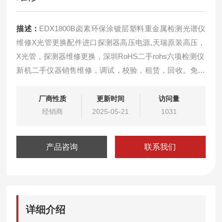
描述：
EDX1800B卤素环保涂镀层塑料重金属检测光谱仪
维修X光管更换配件进口探测器高压电源,天瑞原装高压，
X光管，探测器维修更换，深圳RoHS二手rohs六项检测仪
新机二手仪器销售维修，调试，校验，租赁，回收。免费
远程解决软件问题，可免费上门检测仪器服务！！
租赁环保测试仪器，可根据客户需要选择相应的日期租
厂商性质
更新时间
访问量
赁，免费提供相应的技术支持和满意的服务，如有意向和
经销商
2025-05-21
1031
疑问可来电相谈。
产品咨询
联系我们
详细介绍