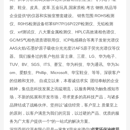
胶、鞋业、皮具、皮革.五金玩具,国家质检.考古.钢铁,纸品等
企业提供*的仪器和实验室整套建设。 销售范围:ROHS检测
仪、R0HS检测设备邻苯6P/7P/16P/22P检测仪、无铅检测
仪、xrf测试仪、八大重金属检测仪、HPLC高效液相色谱仪、
GC/MS气相色谱质谱联用仪、ICP电感耦合等离子发射光谱仪
AAS火焰/石墨炉原子吸收分光光度计AFS原子荧光光谱仪等仪
器。 我们服务过的客户包括:富士康、三星、LG、华为电子、
TUV、BV、SGS、ITS、赛宝、华为科技、华为通讯、华为3c
om、爱默生、Phillip、Microsoft、华宝鞋业、等等。深获客户
的信赖和支持。 自成立以来，本着诚信求实 团结奉献的企业
精神，集信息科技发展之讯猛潮流，以服务网络为触鱼感知市
场，不新的拓展和开发市场，寻求更多的高科技产品，与诸多
品牌结成了战略伙伴。坚持以“诚信经营，客户至上 质量至上
的原则，以客户满意为我们的完旨，以过硬的产品、优质的服
务为广大客户提供一个*的一站式的解决方案。
深圳乔邦仪器有限公司是一家集X荧光光谱仪(
卤素环保涂镀层