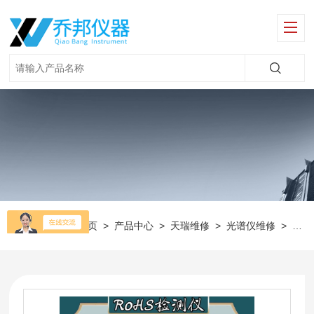
当前位置：
首页
>
产品中心
>
天瑞维修
>
光谱仪维修
>
卤素