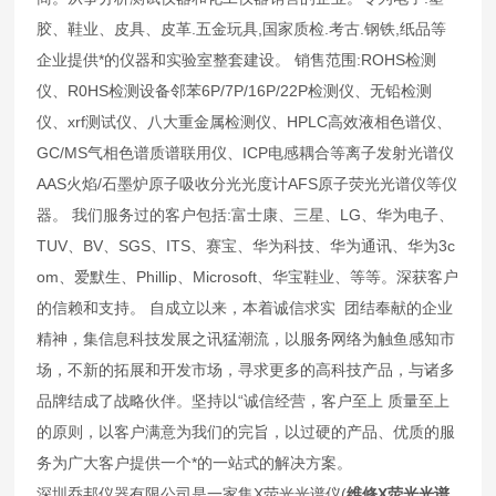
胶、鞋业、皮具、皮革.五金玩具,国家质检.考古.钢铁,纸品等
企业提供*的仪器和实验室整套建设。 销售范围:ROHS检测
仪、R0HS检测设备邻苯6P/7P/16P/22P检测仪、无铅检测
仪、xrf测试仪、八大重金属检测仪、HPLC高效液相色谱仪、
GC/MS气相色谱质谱联用仪、ICP电感耦合等离子发射光谱仪
AAS火焰/石墨炉原子吸收分光光度计AFS原子荧光光谱仪等仪
器。 我们服务过的客户包括:富士康、三星、LG、华为电子、
TUV、BV、SGS、ITS、赛宝、华为科技、华为通讯、华为3c
om、爱默生、Phillip、Microsoft、华宝鞋业、等等。深获客户
的信赖和支持。 自成立以来，本着诚信求实 团结奉献的企业
精神，集信息科技发展之讯猛潮流，以服务网络为触鱼感知市
场，不新的拓展和开发市场，寻求更多的高科技产品，与诸多
品牌结成了战略伙伴。坚持以“诚信经营，客户至上 质量至上
的原则，以客户满意为我们的完旨，以过硬的产品、优质的服
务为广大客户提供一个*的一站式的解决方案。
深圳乔邦仪器有限公司是一家集X荧光光谱仪(
维修X荧光光谱