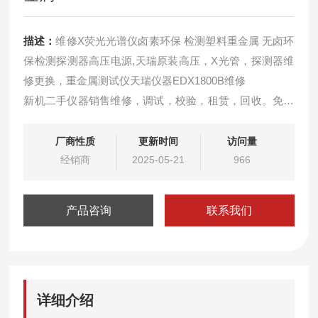
描述：
维修X荧光光谱仪卤素环保 检测塑料重金属 无卤环
保检测探测器高压电源,天瑞原装高压，X光管，探测器维
修更换，重金属测试仪天瑞仪器EDX1800B维修
新机二手仪器销售维修，调试，校验，租赁，回收。免费
远程解决软件问题，可免费上门检测仪器服务！！
租赁环保测试仪器，可根据客户需要选择相应的日期租
厂商性质
更新时间
访问量
赁，免费提供相应的技术支持和满意的服务，如有意向和
经销商
2025-05-21
966
疑问可来电相谈。
产品咨询
联系我们
详细介绍