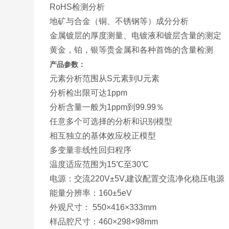
RoHS检测分析
地矿与合金（铜、不锈钢等）成分分析
金属镀层的厚度测量、电镀液和镀层含量的测定
黄金，铂，银等贵金属和各种首饰的含量检测
产品参数：
元素分析范围从S元素到U元素
分析检出限可达1ppm
分析含量一般为1ppm到99.99％
任意多个可选择的分析和识别模型
相互独立的基体效应校正模型
多变量非线性回归程序
温度适应范围为15℃至30℃
电源：交流220V±5V,建议配置交流净化稳压电源
能量分辨率：160±5eV
外观尺寸： 550×416×333mm
样品腔尺寸：460×298×98mm