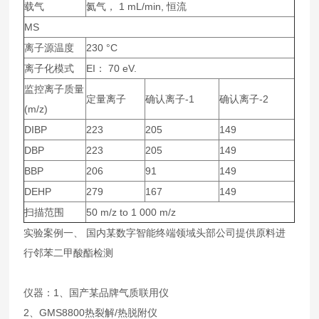
载气
氦气， 1 mL/min, 恒流
MS
离子源温度
230 °C
离子化模式
EI： 70 eV.
监控离子质量
定量离子
确认离子-1
确认离子-2
(m/z)
DIBP
223
205
149
DBP
223
205
149
BBP
206
91
149
DEHP
279
167
149
扫描范围
50 m/z to 1 000 m/z
实验案例一、 国内某数字智能终端领域头部公司提供原料进
行邻苯二甲酸酯检测
仪器：1、国产某品牌气质联用仪
2、GMS8800热裂解/热脱附仪