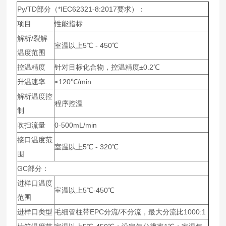
Py/TD部分（*IEC62321-8:2017要求）：
项目
性能指标
解析/裂解
室温以上5℃ - 450℃
温度范围
控温精度
针对目标化合物，控温精度±0.2℃
升温速率
≤120℃/min
解析温度控
程序控温
制
吹扫流量
0-500mL/min
接口温度范
室温以上5℃ - 320℃
围
GC部分：
进样口温度
室温以上5℃-450℃
范围
进样口类型
毛细管柱带EPC分流/不分流，最大分流比1000:1