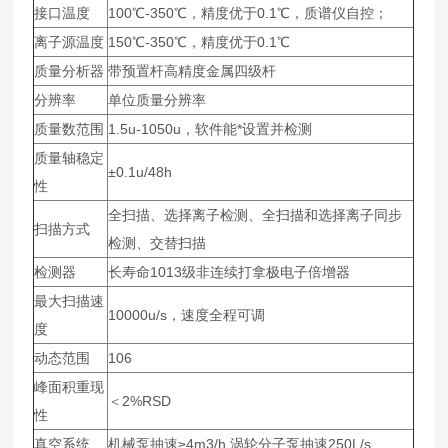
接口温度
100℃-350℃，精度优于0.1℃，质谱仪自控；
离子源温度
150℃-350℃，精度优于0.1℃
质量分析器
带预置杆高精度金属四级杆
分辨率
单位质量分辨率
质量数范围
1.5u-1050u，软件能*设置并检测
质量轴稳定
±0.1u/48h
性
全扫描、选择离子检测、全扫描和选择离子同步
扫描方式
检测、交替扫描
检测器
长寿命1013级非连续打拿极电子倍增器
最大扫描速
10000u/s，速度全程可调
度
动态范围
106
峰面积重现
＜2%RSD
性
真空系统
机械泵抽速≥4m3/h,涡轮分子泵抽速250L/s