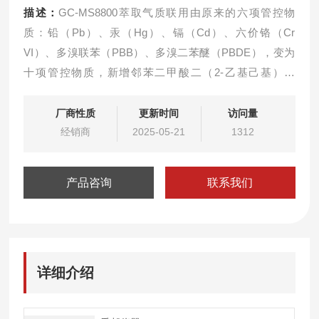
描述：
GC-MS8800萃取气质联用由原来的六项管控物
质：铅（Pb）、汞（Hg）、镉（Cd）、六价铬（Cr
VI）、多溴联苯（PBB）、多溴二苯醚（PBDE），变为
十项管控物质，新增邻苯二甲酸二（2-乙基己基）酯
（DEHP）、邻苯二甲酸甲苯基丁酯（BBP）、邻苯二甲
酸二丁基酯（DBP）、邻苯二甲酸二异丁酯（DIBP）（简
厂商性质
更新时间
访问量
称邻苯4P）
经销商
2025-05-21
1312
产品咨询
联系我们
详细介绍