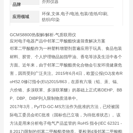
乔邦仪器
品牌
环保,文体,电子/电池,包装/造纸/印刷,
应用领域
纺织/印染
GCMS8800热裂解/解析-气质联用仪
应对电子电器产品中邻苯二甲酸酯快速筛查解决方案
邻苯二甲酸酯作为一种塑料增塑剂普遍应用于玩具、食品包装
材料、胶管、个人护理物品如指甲油、香皂等涉及生活中各个
方面。近年来，由于邻苯二甲酸酯类化合物会引发环境健康危
害，因而受到广泛关注。2015年6月4日，欧盟公报(OJ)发布R
oHS2.0修订指令(EU)2015/863，在原有六项（铅、汞、镉、
六价铬、多溴联苯、多溴联苯醚）的基础上正式将DEHP、BB
P、DBP、DIBP列入限制物质清单中。
2017年3月，Py/TD-GC-MS方法作为批准的方法，已经被国
际电工委员会IEC批准（国标也已立项，为待批准状态）。该
方法是用来分析电子电气产品监管的 RoHS 指令(IEC 62321 -
8:2017)限制的邻苯二甲酸酯类物质。要检测4项邻苯二甲酸酯