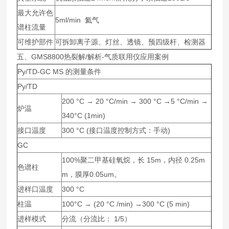
最大允许色
5ml/min 氦气
谱柱流量
可维护部件
可拆卸离子源、灯丝、透镜、预四级杆、检测器
五、GMS8800热裂解/解析-气质联用仪应用案例
Py/TD-GC MS 的测量条件
Py/TD
200 °C → 20 °C/min → 300 °C →5 °C/min →
炉温
340°C (1min)
接口温度
300 °C (接口温度控制方式：手动)
GC
100%聚二甲基硅氧烷，长 15m，内径 0.25m
色谱柱
m，膜厚0.05um。
进样口温度
300 °C
柱温
100°C → (20 °C /min) →300 °C (5 min)
进样模式
分流（分流比： 1/5）