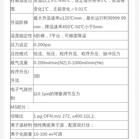
柱箱温度范
室温以上5℃-450℃；设定值分辨率1℃；室温每
围
变化1℃，主箱变化＜0.01℃
最大升温速率≤120℃/min，最长运行时间999.99
升温阶梯
min，降温速率450℃-50℃小于5min
温度稳定性
6阶梯，7平台，可梯度降温
压力设定
0-200psi
压控模式
恒流、恒压、程序升流、程序升压、脉冲压力
载气流量
0-200ml/min(N2),0-1000ml/min(He)
程序升压/
3阶
升流
电子气路控
以0.1psi的增量调节压力
制
MS部分：
信噪比
1 pg OFN,m/z 272, ≥400:1以上
离子源材料
惰性陶瓷离子源，配置双灯丝；
离子化能量
10-100 ev可调