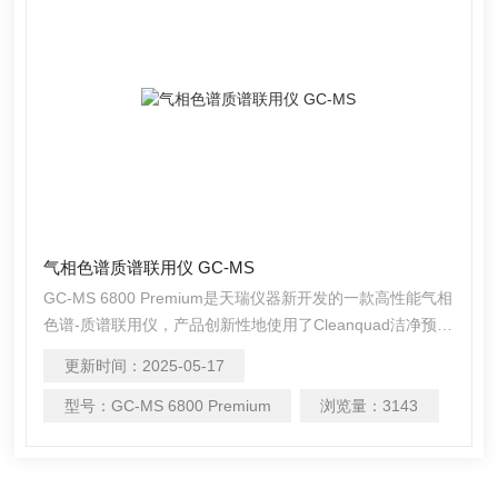
气相色谱质谱联用仪 GC-MS
GC-MS 6800 Premium是天瑞仪器新开发的一款高性能气相
色谱-质谱联用仪，产品创新性地使用了Cleanquad洁净预四
极杆技术，降低了非质量选择离子的干扰，显著提高了质谱
更新时间：
2025-05-17
信号信噪比；全新设计的高速数据采集卡配合优化后的射频
电源，使质谱扫描速度和质量范围得到进一步提升。气相色
型号：
GC-MS 6800 Premium
浏览量：
3143
谱质谱联用仪 GC-MS