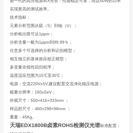
新一代的高压电源和X光管：性能稳定可靠，高达50W的功率
实现更高的测试效率。
技术指标：
元素分析范围从硫（S）到铀（U）；
分析检出限可达1ppm；
分析含量一般为1ppm到99.99％；
任意多个可选择的分析和识别模型；
相互独立的基体效应校正模型；
多变量非线性回归程序；
温度适应范围为15℃至30℃；
电源：交流220V±5V,建议配置交流净化稳压电源；
能量分辨率：160±5eV；
外观尺寸：550×416×333mm ；
样品腔尺寸：460×298×98mm ；
重量：45Kg。
天瑞EDX1800B卤素ROHS检测仪光谱
标准配置：