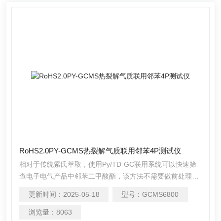
RoHS2.0PY-GCMS热裂解气质联用邻苯4P测试仪
相对于传统索氏萃取，使用Py/TD-GC联用系统可以快速筛
查电子电气产品中邻苯二甲酸酯，该方法不需要做前处理，
告别有机溶剂，直接称取样品上机分析就能得到分析结果，
更新时间：
2025-05-18
型号：
GCMS6800
更加简单快捷。RoHS2.0PY-GCMS热裂解气质联用邻苯4P
测试仪是不错的选择。
浏览量：
8063