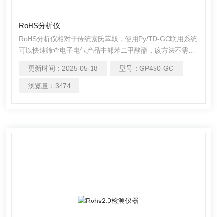
RoHS分析仪
RoHS分析仪相对于传统索氏萃取，使用Py/TD-GC联用系统
可以快速筛查电子电气产品中邻苯二甲酸酯，该方法不需要
做前处理，告别有机溶剂，直接称取样品上机分析就能得到
更新时间：
2025-05-18
型号：
GP450-GC
分析结果，更加简单快捷。RoHS2.0 PY-GC热裂解邻苯4P
测试仪是不错的选择。
浏览量：
3474