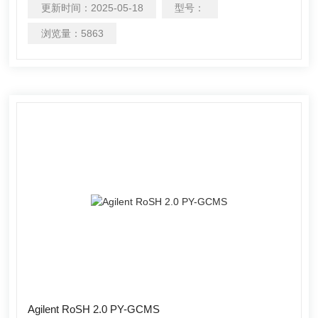
更新时间：
2025-05-18
型号：
全、毒理学和法医 学等领域日益严苛的应用需求。我们的为
实际样品分析而优化设计的 GC/GCMS 系统，灵敏稳健，快
浏览量：
5863
速易用，随 时准备迎接实验中的各类挑战，帮您解决复杂的
分析问题，极大提高实验室的生产效率。
Agilent RoSH 2.0 PY-GCMS