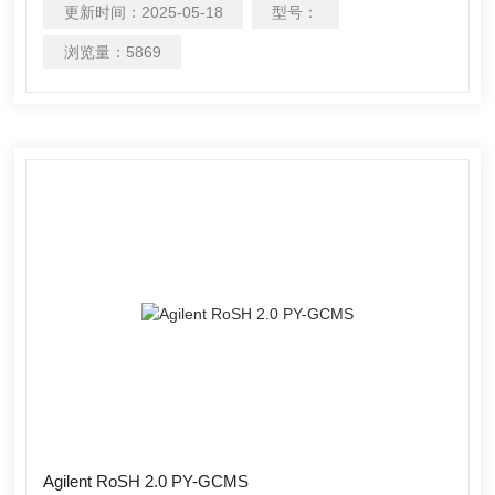
更新时间：
2025-05-18
型号：
全、毒理学和法医 学等领域日益严苛的应用需求。我们的为
实际样品分析而优化设计的 GC/GCMS 系统，灵敏稳健，快
浏览量：
5869
速易用，随 时准备迎接实验中的各类挑战，帮您解决复杂的
分析问题，极大提高实验室的生产效率。
Agilent RoSH 2.0 PY-GCMS