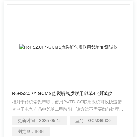
RoHS2.0PY-GCMS热裂解气质联用邻苯4P测试仪
相对于传统索氏萃取，使用Py/TD-GC联用系统可以快速筛
查电子电气产品中邻苯二甲酸酯，该方法不需要做前处理，
告别有机溶剂，直接称取样品上机分析就能得到分析结果，
更新时间：
2025-05-18
型号：
GCMS6800
更加简单快捷。RoHS2.0PY-GCMS热裂解气质联用邻苯4P
测试仪是不错的选择。
浏览量：
8066