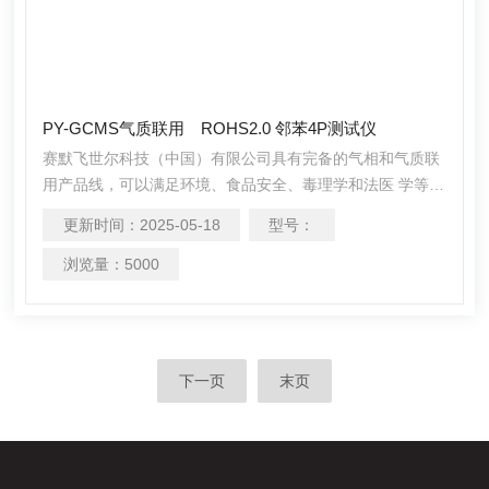
PY-GCMS气质联用 ROHS2.0 邻苯4P测试仪
赛默飞世尔科技（中国）有限公司具有完备的气相和气质联
用产品线，可以满足环境、食品安全、毒理学和法医 学等领
域日益严苛的应用需求。我们的为实际样品分析而优化设计
更新时间：
2025-05-18
型号：
的GC/GCMS 系统，灵敏稳健，快速易用，随 时准备迎接实
验中的各类挑战，帮您解决复杂的分析问题，极大提高实验
浏览量：
5000
室的生产效率。PY-GCMS气质联用 ROHS2.0 邻苯4P测试
仪
下一页
末页