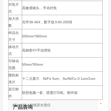
对焦方
高敏感镜头，手动对焦
式
放大倍
光学38-46X，数字放大40-200倍
数
样品台
500mm*360mm
尺寸
移动方
高精密XY手动滑轨
式
可移动
50mm*50mm
范围
随机标
十二元素片、Ni/Fe 5um、Au/Ni/Cu 0.1um/2um
准片
其它附
联想电脑一套、喷墨打印机、附件箱
件
产品咨询