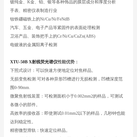
镀纯金、K金、铂、银等各种饰品的膜层成分和厚度分析
手表、精密仪表制造行业
钕铁硼磁铁上的Ni/Cu/Ni/FeNdB
汽车、五金、电子产品等紧固件的表面处理检测
卫浴产品、装饰把手上的Cr/Ni/Cu/CuZn(ABS)
电镀液的金属阳离子检测
XTU-50B X射线荧光谱仪
性能优势：
下照式设计：可以快速方便地定位对焦样品。
无损变焦检测:可对各种异形凹槽进行无损检测，凹槽深度范
围0-90mm.
微聚焦射线装置：可检测面积小于0.002mm2的样品，可测试
各微小的部件。
高效率的接收器：即使测试0.01mm2以下的样品，几秒钟也能
达到稳定性。
精密微型滑轨：快速定位样品。