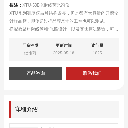
描述：
XTU-50B X射线荧光谱仪
XTU系列测厚仪虽然结构紧凑，但是都有大容量的开槽设
计样品腔，即使超过样品腔尺寸的工件也可以测试。
搭配微聚焦射线管和*光路设计，以及变焦算法装置，可测
试极微小和异形样品。
检测78种元素镀层&amp;amp;#183;0.005um检出限
厂商性质
更新时间
访问量
&amp;amp;#183;小测量面积0.002mm2&amp;amp;#183;
经销商
2025-05-18
1825
深凹槽可达90mm。
产品咨询
联系我们
详细介绍