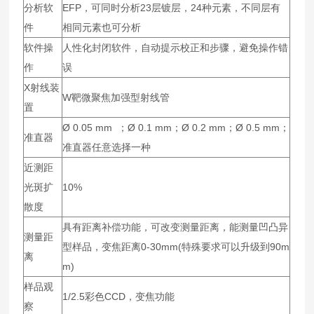
分析软
EFP，可同时分析23层镀层，24种元素，不同层有
件
相同元素也可分析
软件操
人性化封闭软件，自动提示校正和步骤，避免操作错
作
误
X射线装
W靶微聚焦加强型射线管
置
Ø 0.05 mm ；Ø 0.1 mm；Ø 0.2 mm；Ø 0.5 mm；
准直器
准直器任意选择一种
近测距
光斑扩
10%
散度
具有距离补偿功能，可改变测量距离，能测量凹凸异
测量距
型样品，变焦距离0-30mm(特殊要求可以升级到90m
离
m)
样品观
1/2.5彩色CCD，变焦功能
察