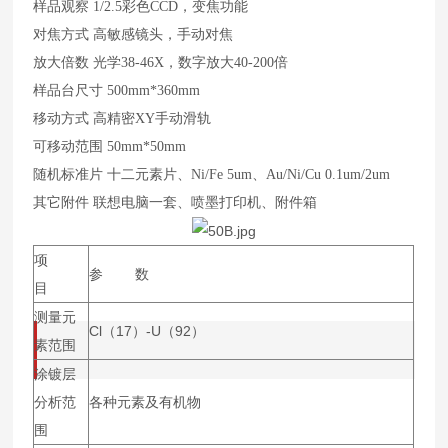
样品观察 1/2.5彩色CCD，变焦功能
对焦方式 高敏感镜头，手动对焦
放大倍数 光学38-46X，数字放大40-200倍
样品台尺寸 500mm*360mm
移动方式 高精密XY手动滑轨
可移动范围 50mm*50mm
随机标准片 十二元素片、Ni/Fe 5um、Au/Ni/Cu 0.1um/2um
其它附件 联想电脑一套、喷墨打印机、附件箱
项
参 数
目
测量元
Cl（17）-U（92）
素范围
涂镀层
分析范
各种元素及有机物
围