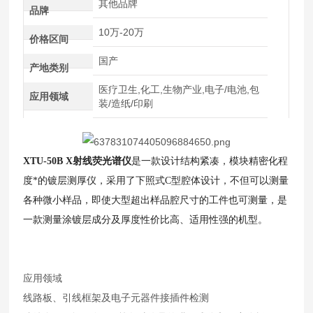
其他品牌
品牌
10万-20万
价格区间
国产
产地类别
医疗卫生,化工,生物产业,电子/电池,包
应用领域
装/造纸/印刷
XTU-50B X射线荧光谱仪
是一款设计结构紧凑，模块精密化程
度*的镀层测厚仪，采用了下照式C型腔体设计，不但可以测量
各种微小样品，即使大型超出样品腔尺寸的工件也可测量，是
一款
测量涂镀层成分及厚度性价比高、适用性强的机型
。
应用领域
线路板、引线框架及电子元器件接插件检测