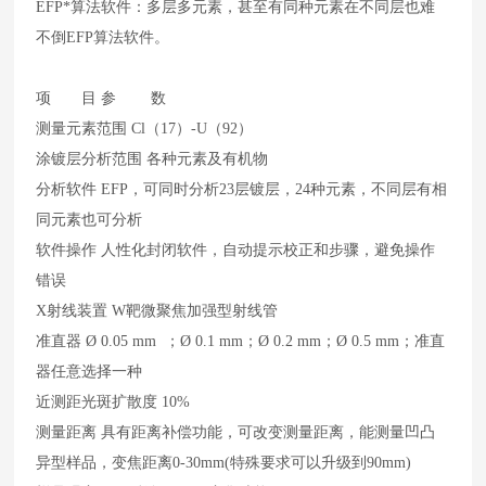
EFP*算法软件：多层多元素，甚至有同种元素在不同层也难
不倒EFP算法软件。
项 目 参 数
测量元素范围 Cl（17）-U（92）
涂镀层分析范围 各种元素及有机物
分析软件 EFP，可同时分析23层镀层，24种元素，不同层有相
同元素也可分析
软件操作 人性化封闭软件，自动提示校正和步骤，避免操作
错误
X射线装置 W靶微聚焦加强型射线管
准直器 Ø 0.05 mm ；Ø 0.1 mm；Ø 0.2 mm；Ø 0.5 mm；准直
器任意选择一种
近测距光斑扩散度 10%
测量距离 具有距离补偿功能，可改变测量距离，能测量凹凸
异型样品，变焦距离0-30mm(特殊要求可以升级到90mm)