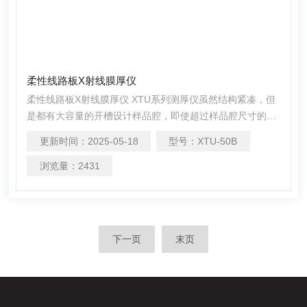
柔性线路板X射线膜厚仪
柔性线路板X射线膜厚仪 XTU系列测厚仪虽然结构紧凑，但
是都有大容量的开槽设计样品腔，即使超过样品腔尺寸的工
件也可以测试。 搭配微聚焦射线管和*光路设计，以及变焦
更新时间：
2025-05-18
型号：
XTU-50B
算法装置，可测试极微小和异形样品。 检测78种元素镀层
&#183;0.005um检出限&#183;小测量面积
浏览量：
2431
0.002mm2&#183;深凹槽可达90mm。 外置的高精密微型滑
轨，可以快速控制样品移动，移动精度0.005mm
下一页
末页