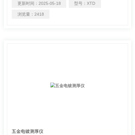
更新时间：
2025-05-18
型号：
XTD
板、连接器、引脚框架和晶片的超微小区域。 可以测量纳米
级的镀层，毛细聚焦管能将更多的X射线输出聚焦到样品
浏览量：
2418
上，可以敏感的反应镀层纳米级厚度变化。其焦斑小区域上
的X射线强度比金属准直系统高出几个数量级。 可以实现更
高的测试精度
五金电镀测厚仪