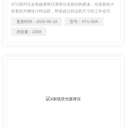
XTU系列五金电镀测厚仪测厚仪虽然结构紧凑，但是都有大
容量的开槽设计样品腔，即使超过样品腔尺寸的工件也可以
测试。 搭配微聚焦射线管和*光路设计，以及变焦算法装
更新时间：
2025-05-18
型号：
XTU-50A
置，可测试极微小和异形样品。 检测78种元素镀层
&#183;0.005um检出限&#183;小测量面积
浏览量：
2308
0.002mm2&#183;深凹槽可达90mm。 外置的高精密微型滑
轨，可以快速控制样品移动.