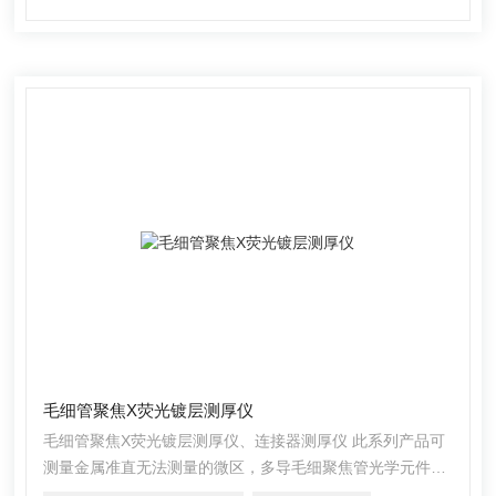
面积0.2mm²，凹槽深度测量范围可达0-30mm，是一款测量
镀层厚度性价比高、适用性强的机型。应用行业：电镀层分
析紧固
毛细管聚焦X荧光镀层测厚仪
毛细管聚焦X荧光镀层测厚仪、连接器测厚仪 此系列产品可
测量金属准直无法测量的微区，多导毛细聚焦管光学元件的
光束尺寸可小至5μm，因此可以测量微电子设备、高级电路