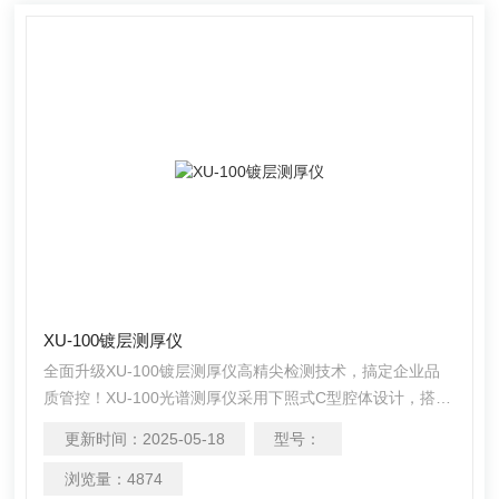
XU-100镀层测厚仪
全面升级XU-100镀层测厚仪高精尖检测技术，搞定企业品
质管控！XU-100光谱测厚仪采用下照式C型腔体设计，搭配
微聚焦X射线发生器和高集成垂直光路系统，以及高敏变焦
更新时间：
2025-05-18
型号：
测距装置，对各种大小异形件都可快速、精准、无损测
量。 检测各种金属镀层，检出限可达0.005μm，最小测量
浏览量：
4874