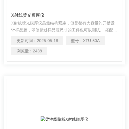
X射线荧光膜厚仪
X射线荧光膜厚仪虽然结构紧凑，但是都有大容量的开槽设
计样品腔，即使超过样品腔尺寸的工件也可以测试。 搭配微
聚焦射线管和*光路设计，以及变焦算法装置，可测试极微小
更新时间：
2025-05-18
型号：
XTU-50A
和异形样品。 检测78种元素镀层&amp;amp;#183;0.005um
检出限&amp;amp;#183;小测量面积
浏览量：
2438
0.002mm2&amp;amp;#183;深凹槽可达90mm。 外置的高
精密微型滑轨，可以快速控制样品移动.