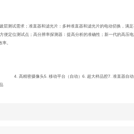
镀层测试需求；准直器和滤光片：多种准直器和滤光片的电动切换，满足
方便定位测试点；高分辨率探测器：提高分析的准确性；新一代的高压电
效率。
析器:
4. 高精密摄像头
5. 移动平台（自动）
6. 超大样品腔
7. 准直器自
样品