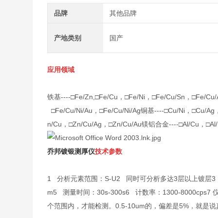
品牌
其他品牌
产地类别
国产
应用领域
铁基----□Fe/Zn,□Fe/Cu，□Fe/Ni，□Fe/Cu/Sn，□Fe/
□Fe/Cu/Ni/Au，□Fe/Cu/Ni/Ag
铜基----□Cu/Ni，□Cu/Ag
n/Cu，□Zn/Cu/Ag，□Zn/Cu/Au
镁铝合金----□Al/Cu，□Al/
乔邦镀银测厚仪
技术参数
1 分析元素范围：S-U
2 同时可分析多达3层以上镀层
3
m
5 测量时间：30s-300s
6 计数率：1300-8000cps
7
个范围内，才能检测。0.5-10um的，偏差是5%，就是说真