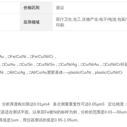
价格区间
面议
医疗卫生,化工,生物产业,电子/电池,包装/
应用领域
印刷
Cu/Au，□Fe/Cu/Ni，□Fe/Cu/Ni/Cr，
，□Cu/Au，□Cu/Sn，□Cu/Ni/Sn，□Cu/Ni/Ag，□Cu/Ni/Au，□Cu/Ni/Cr
锌基
Ni，□Al/Cu/Ag，□Al/Cu/Au
塑胶基体---
-
plastic/Cu/Ni，plastic/Cu/Ni/Cr
 分析厚度检出限达0.01μm
4 多次测量重复性可达0.05μm
5 定位精度：
 仪器适合测试平面。以单层Fe镀Ni的标样为例，分析的范围是0.01—30u
值是1um，用仪器测试的值是0.95-1.05um。