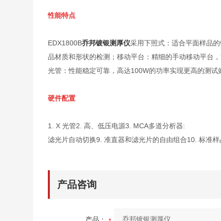
性能特点
EDX1800B
乔邦镀银测厚仪
采用下照式：适合平面样品的
品材质和形状的检测；移动平台：精细的手动移动平台，
光管：性能稳定可靠，高达100W的功率实现更高的测试
硬件配置
1. X 光管
2. 高、低压电源
3. MCA多道分
滤光片自动切换
9. 准直器和滤光片的自由组合
10. 标准
产品咨询
产品：