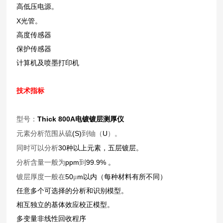
高低压电源。
X
光管。
高度传感器
保护传感器
计算机及喷墨打印机
技术指标
Thick 800A
型号：
电镀镀层测厚仪
(S)
U
元素分析范围从硫
到铀（
）。
30
同时可以分析
种以上元素，五层镀层。
ppm
99.9%
分析含量一般为
到
。
50
m
镀层厚度一般在
μ
以内（每种材料有所不同）
任意多个可选择的分析和识别模型。
相互独立的基体效应校正模型。
多变量非线性回收程序