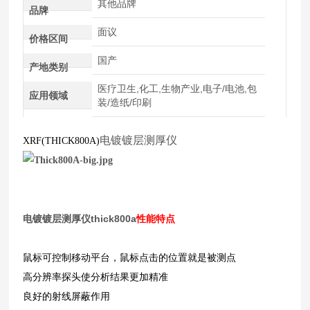
其他品牌
品牌
面议
价格区间
国产
产地类别
医疗卫生,化工,生物产业,电子/电池,包
应用领域
装/造纸/印刷
电镀镀层测厚仪
XRF(THICK800A)
电镀镀层测厚仪thick800a
性能特点
鼠标可控制移动平台，鼠标点击的位置就是被测点
高分辨率探头使分析结果更加精准
良好的射线屏蔽作用