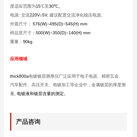
15
30
度适应范围为
℃至
℃。
:
220V
5V,
电源
交流
±
建议配置交流净化稳压电源。
576(W)
495(D)
545(H) mm
外观尺寸：
×
×
500(W)
350(D)
140(H) mm
样品室尺寸：
×
×
90kg
重量：
应用领域
thick800a
电镀镀层测厚仪广泛应用于电子电器、精密五金、
汽车配件、高压开关、电镀加工等企业中，金属镀层的厚度测
,
量
电镀液和镀层含量的测定。
产品咨询