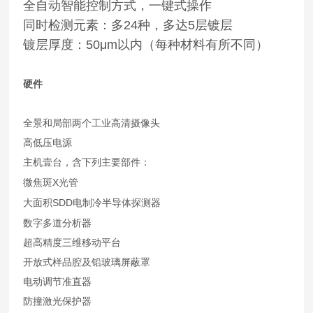
全自动智能控制方式，一键式操作
同时检测元素：多24种，多达5层镀层
镀层厚度：50μm以内（每种材料有所不同）
硬件
全景和局部两个工业高清摄像头
高低压电源
主机壹台，含下列主要部件：
X
微焦斑
光管
SDD
大面积
电制冷半导体探测器
数字多道分析器
超高精度三维移动平台
开放式样品腔及铅玻璃屏蔽罩
电动调节准直器
防撞激光保护器