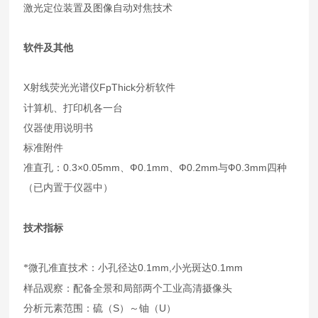
激光定位装置及图像自动对焦技术
软件及其他
X
FpThick
射线荧光光谱仪
分析软件
计算机、打印机各一台
仪器使用说明书
标准附件
0.3×0.05mm
Ф0.1mm
Ф0.2mm
Ф0.3mm
准直孔：
、
、
与
四种
（已内置于仪器中）
技术指标
0.1mm,
0.1mm
*微孔准直技术：小孔径达
小光斑达
样品观察：配备全景和局部两个工业高清摄像头
S
U
分析元素范围：硫（
）～铀（
）