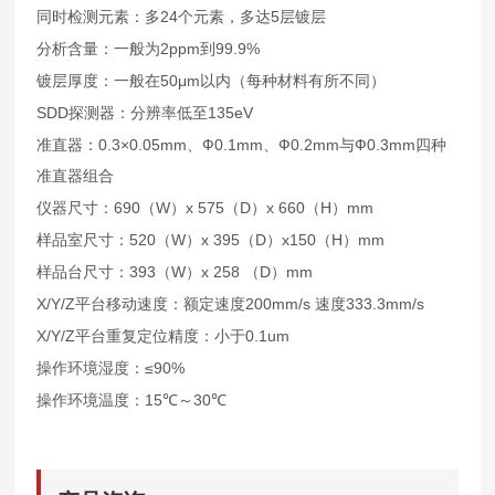
24
5
同时检测元素：多
个元素，多达
层镀层
2ppm
99.9%
分析含量：一般为
到
50μm
镀层厚度：一般在
以内（每种材料有所不同）
SDD
135eV
探测器：分辨率低至
0.3×0.05mm
Ф0.1mm
Ф0.2mm
Ф0.3mm
准直器：
、
、
与
四种
准直器组合
690
W
x 575
D
x 660
H
mm
仪器尺寸：
（
）
（
）
（
）
520
W
x 395
D
x150
H
mm
样品室尺寸：
（
）
（
）
（
）
393
W
x 258
D
mm
样品台尺寸：
（
）
（
）
X/Y/Z
200mm/s
333.3mm/s
平台移动速度：额定速度
速度
X/Y/Z
0.1um
平台重复定位精度：小于
≤90%
操作环境湿度：
15℃
30℃
操作环境温度：
～