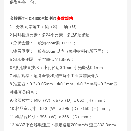
供资料各一份。
金镍厚THICK800A检测仪
参数规格
1．分析元素范围：硫（S）～铀（U）；
2.同时检测元素：多24个元素，多达5层镀层；
3.分析含量：一般为2ppm到99.9%；
4.镀层厚度：一般在50μm以内（每种材料有所不同）；
5.SDD探测器：分辨率低至135eV；
6.*微孔准直技术：小孔径达0.1mm,小光斑达0.1mm；
7.样品观察：配备全景和局部两个工业高清摄像头；
8.准直器：0.3×0.05mm、Ф0.1mm、Ф0.2mm与Ф0.3mm四
种准直器组合；
9.仪器尺寸：690（W）x 575（D）x 660（H）mm；
10.样品室尺寸：520（W）x 395（D）x150（H）mm；
11.样品台尺寸：393（W）x 258 （D）mm；
12.X/Y/Z平台移动速度：额定速度200mm/s 速度333.3mm/