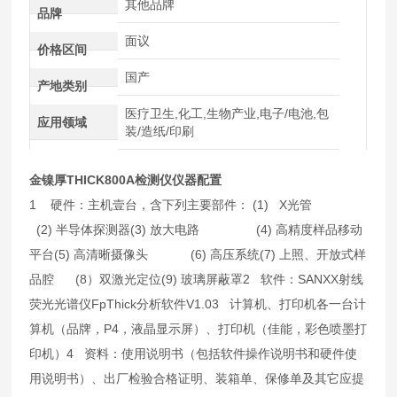
其他品牌
品牌
面议
价格区间
国产
产地类别
医疗卫生,化工,生物产业,电子/电池,包
应用领域
装/造纸/印刷
金镍厚THICK800A检测仪
仪器配置
1 硬件：主机壹台，含下列主要部件：
(1) X光管
(2) 半导体探测器
(3) 放大电路 (4) 高精度样品移动
平台
(5) 高清晰摄像头 (6) 高压系统
(7) 上照、开放式样
品腔 (8）双激光定位
(9) 玻璃屏蔽罩
2 软件：SANXX射线
荧光光谱仪FpThick分析软件V1.0
3 计算机、打印机各一台
计
算机（品牌，P4，液晶显示屏）、打印机（佳能，彩色喷墨打
印机）
4 资料：使用说明书（包括软件操作说明书和硬件使
用说明书）、出厂检验合格证明、装箱单、保修单及其它应提